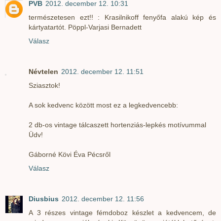
PVB
2012. december 12. 10:31
természetesen ezt!! : Krasilnikoff fenyőfa alakú kép és
kártyatartót. Pöppl-Varjasi Bernadett
Válasz
Névtelen
2012. december 12. 11:51
Sziasztok!
A sok kedvenc között most ez a legkedvencebb:
2 db-os vintage tálcaszett hortenziás-lepkés motívummal
Üdv!
Gáborné Kövi Éva Pécsről
Válasz
Diusbius
2012. december 12. 11:56
A 3 részes vintage fémdoboz készlet a kedvencem, de