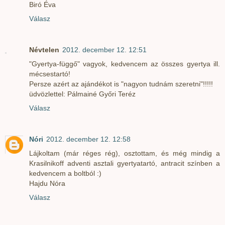
Biró Éva
Válasz
Névtelen
2012. december 12. 12:51
"Gyertya-függő" vagyok, kedvencem az összes gyertya ill.
mécsestartó!
Persze azért az ajándékot is "nagyon tudnám szeretni"!!!!!
üdvözlettel: Pálmainé Győri Teréz
Válasz
Nóri
2012. december 12. 12:58
Lájkoltam (már réges rég), osztottam, és még mindig a
Krasilnikoff adventi asztali gyertyatartó, antracit színben a
kedvencem a boltból :)
Hajdu Nóra
Válasz