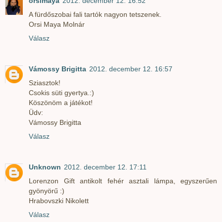
orsimaya
2012. december 12. 16:52
A fürdőszobai fali tartók nagyon tetszenek.
Orsi Maya Molnár
Válasz
Vámossy Brigitta
2012. december 12. 16:57
Sziasztok!
Csokis süti gyertya.:)
Köszönöm a játékot!
Üdv:
Vámossy Brigitta
Válasz
Unknown
2012. december 12. 17:11
Lorenzon Gift antikolt fehér asztali lámpa, egyszerűen
gyönyörű :)
Hrabovszki Nikolett
Válasz