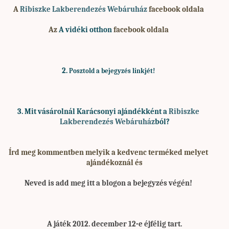
A
Ribiszke Lakberendezés Webáruház
facebook oldala
Az
A vidéki otthon
facebook oldala
2.
Posztold a bejegyzés linkjét!
3. Mit vásárolnál Karácsonyi ajándékként a
Ribiszke
Lakberendezés Webáruház
ból?
Írd meg kommentben melyik a kedvenc terméked melyet
ajándékoznál és
Neved is add meg itt a blogon a bejegyzés végén!
A játék 2012. december 12-e éjfélig tart.