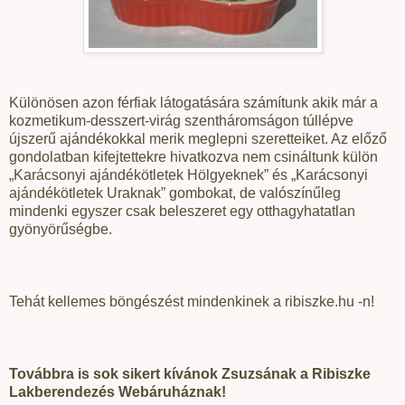
Különösen azon férfiak látogatására számítunk akik már a
kozmetikum-desszert-virág szentháromságon túllépve
újszerű ajándékokkal merik meglepni szeretteiket. Az előző
gondolatban kifejtettekre hivatkozva nem csináltunk külön
„Karácsonyi ajándékötletek Hölgyeknek” és „Karácsonyi
ajándékötletek Uraknak” gombokat, de valószínűleg
mindenki egyszer csak beleszeret egy otthagyhatatlan
gyönyörűségbe.
Tehát kellemes böngészést mindenkinek a ribiszke.hu -n!
Továbbra is sok sikert kívánok Zsuzsának a Ribiszke
Lakberendezés Webáruháznak!