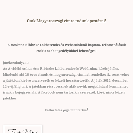
Csak Magyarországi címre tudunk postázni!
A fotókat a Ribiszke Lakberendezés Webáruháztól kaptam. Felhasználásuk
csakis az Ő engedélyükkel lehetséges!
Játékszabályzat:
Az A vidéki otthon és a Ribiszke Lakberendezés Webáruház közös játéka.
Mindenki aki 18 éves elmúlt és magyarországi címmel rendelkezik, részt vehet
a játékban kivéve a szervezők és közeli hozzátartozóik. A játék 2012. december
12-e éjfélig tart. A játékban részt vesznek akik nevük megadásával kommentet
írnak a bejegyzés alá. A facebook nem tartozik a szervezők közé, nincs köze a
játékhoz.
!
Változtatás joga fenntartva