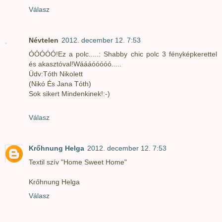
Válasz
Névtelen
2012. december 12. 7:53
ÓÓÓÓÓ!Ez a polc.....: Shabby chic polc 3 fényképkerettel
és akasztóval!Wáááóóóóó.....
Üdv:Tóth Nikolett
(Nikó És Jana Tóth)
Sok sikert Mindenkinek!:-)
Válasz
Krőhnung Helga
2012. december 12. 7:53
Textil szív "Home Sweet Home"
Krőhnung Helga
Válasz