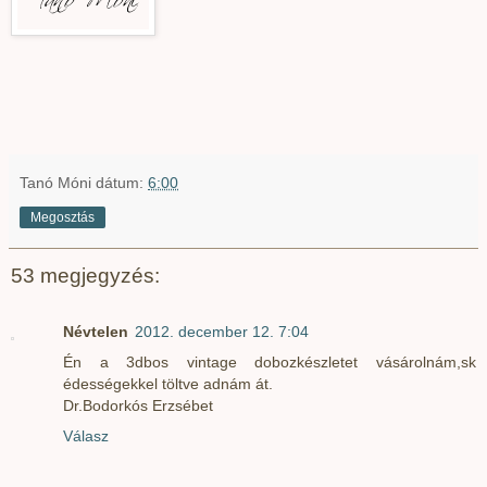
Tanó Móni
dátum:
6:00
Megosztás
53 megjegyzés:
Névtelen
2012. december 12. 7:04
Én a 3dbos vintage dobozkészletet vásárolnám,sk
édességekkel töltve adnám át.
Dr.Bodorkós Erzsébet
Válasz