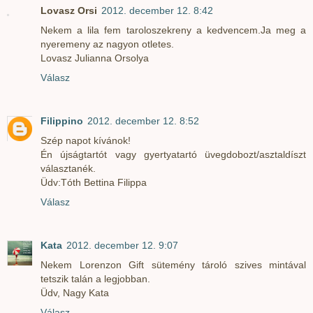
Lovasz Orsi
2012. december 12. 8:42
Nekem a lila fem taroloszekreny a kedvencem.Ja meg a
nyeremeny az nagyon otletes.
Lovasz Julianna Orsolya
Válasz
Filippino
2012. december 12. 8:52
Szép napot kívánok!
Én újságtartót vagy gyertyatartó üvegdobozt/asztaldíszt
választanék.
Üdv:Tóth Bettina Filippa
Válasz
Kata
2012. december 12. 9:07
Nekem Lorenzon Gift sütemény tároló szives mintával
tetszik talán a legjobban.
Üdv, Nagy Kata
Válasz