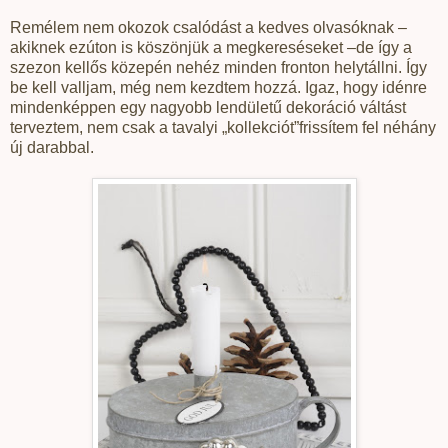
Remélem nem okozok csalódást a kedves olvasóknak –
akiknek ezúton is köszönjük a megkereséseket –de így a
szezon kellős közepén nehéz minden fronton helytállni. Így
be kell valljam, még nem kezdtem hozzá. Igaz, hogy idénre
mindenképpen egy nagyobb lendületű dekoráció váltást
terveztem, nem csak a tavalyi „kollekciót”frissítem fel néhány
új darabbal.