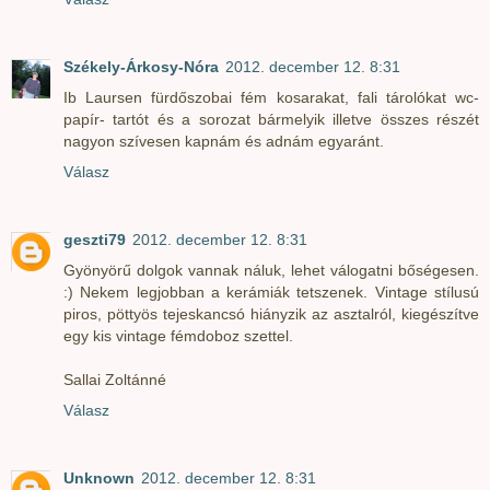
Székely-Árkosy-Nóra
2012. december 12. 8:31
Ib Laursen fürdőszobai fém kosarakat, fali tárolókat wc-
papír- tartót és a sorozat bármelyik illetve összes részét
nagyon szívesen kapnám és adnám egyaránt.
Válasz
geszti79
2012. december 12. 8:31
Gyönyörű dolgok vannak náluk, lehet válogatni bőségesen.
:) Nekem legjobban a kerámiák tetszenek. Vintage stílusú
piros, pöttyös tejeskancsó hiányzik az asztalról, kiegészítve
egy kis vintage fémdoboz szettel.
Sallai Zoltánné
Válasz
Unknown
2012. december 12. 8:31