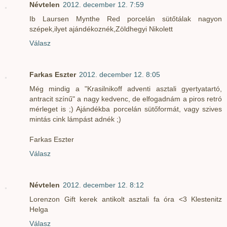
Névtelen
2012. december 12. 7:59
Ib Laursen Mynthe Red porcelán sütőtálak nagyon
szépek,ilyet ajándékoznék,Zöldhegyi Nikolett
Válasz
Farkas Eszter
2012. december 12. 8:05
Még mindig a "Krasilnikoff adventi asztali gyertyatartó,
antracit színű" a nagy kedvenc, de elfogadnám a piros retró
mérleget is ;) Ajándékba porcelán sütőformát, vagy szives
mintás cink lámpást adnék ;)
Farkas Eszter
Válasz
Névtelen
2012. december 12. 8:12
Lorenzon Gift kerek antikolt asztali fa óra <3 Klestenitz
Helga
Válasz