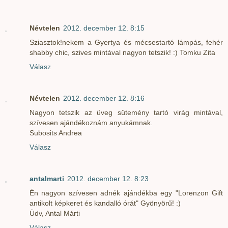
Névtelen
2012. december 12. 8:15
Sziasztok!nekem a Gyertya és mécsestartó lámpás, fehér
shabby chic, szives mintával nagyon tetszik! :) Tomku Zita
Válasz
Névtelen
2012. december 12. 8:16
Nagyon tetszik az üveg sütemény tartó virág mintával,
szívesen ajándékoznám anyukámnak.
Subosits Andrea
Válasz
antalmarti
2012. december 12. 8:23
Én nagyon szívesen adnék ajándékba egy "Lorenzon Gift
antikolt képkeret és kandalló órát" Gyönyörű! :)
Üdv, Antal Márti
Válasz