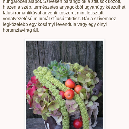
hungarocell alapot. Szívesen barangolok a stílusok között,
hiszen a szép, természetes anyagokból ugyanúgy készülhet
falusi romantikával adventi koszorú, mint letisztult
vonalvezetésű minimál stílusú falidísz. Bár a szívemhez
legközelebb egy kosárnyi levendula vagy egy ölnyi
hortenziavirág áll.