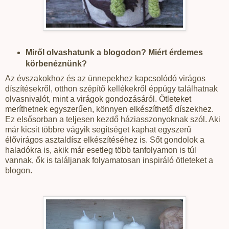
Miről olvashatunk a blogodon? Miért érdemes
körbenéznünk?
Az évszakokhoz és az ünnepekhez kapcsolódó virágos
díszítésekről, otthon szépítő kellékekről éppúgy találhatnak
olvasnivalót, mint a virágok gondozásáról. Ötleteket
meríthetnek egyszerűen, könnyen elkészíthető díszekhez.
Ez elsősorban a teljesen kezdő háziasszonyoknak szól. Aki
már kicsit többre vágyik segítséget kaphat egyszerű
élővirágos asztaldísz elkészítéséhez is. Sőt gondolok a
haladókra is, akik már esetleg több tanfolyamon is túl
vannak, ők is találjanak folyamatosan inspiráló ötleteket a
blogon.