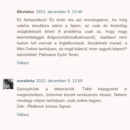
Névtelen
2012. december 9. 13:46
Ez fantasztikus! Én évek óta azt mondogatom, ha még
valaha tanulásra adom a fejem, az csak és kizárólag
virágkötészet lehet! A probléma csak az, hogy nagy
leterheltséggel dolgozom(közalkalmazott), ráadásul nem
tudom hol vannak a foglalkozások. Kezdetnek marad, a
Mini Online tanfolyam, és majd kiderül, mire vagyok képes!!!
üdvözlettel: Pálmainé Győri Teréz
Válasz
noraletta
2012. december 9. 13:50
Gyönyörűek a dekorációk. Több bejegyzést is
megosztottam, örömmel leszek rendszeres olvasó. Nekem
mindegy milyen tanfolyam, csak online legyen.
Üdv.: Pfeiferné Juhász Ágnes
Válasz