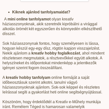
Kiknek ajánlod tanfolyamaidat?
A
mini online tanfolyamot
olyan kreatív
háziasszonyoknak, akik szeretnék kipróbálni a virággal
alkotás örömét két egyszerűen és könnyedén elkészíthető
dísszel.
Sok háziasszonynak fontos, hogy személyesen is lássa,
hogyan készül egy-egy dísz, rögtön kapjon visszajelzést.
Nekik ajánlom a
kreatív hobby foglalkozást
, ahol mindent
részletesen megmutatok, a résztvevőkkel együtt alkotok. A
helyszíneket és időpontokat mindenképp a jelentkezők
igényei szerint fogom összeállítani.
A
kreatív hobby tanfolyam
online formáját a saját
időbeosztásuk szerint alkotni, tanulni vágyó
háziasszonyoknak ajánlom. Sok-sok képpel és részletes
leírással segíti a gyakorlást heti online segítségnyújtással.
Köszönöm, hogy érdeklődtél a Kreatív e-Műhely munkája
iránt. Remélem Téged is hamarosan valamelyik