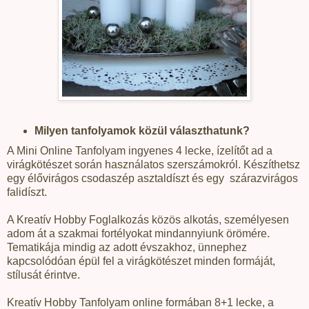
Milyen tanfolyamok közül választhatunk?
A Mini Online Tanfolyam ingyenes 4 lecke, ízelítőt ad a
virágkötészet során használatos szerszámokról. Készíthetsz
egy élővirágos csodaszép asztaldíszt és egy
szárazvirágos
falidíszt.
A Kreatív Hobby Foglalkozás közös alkotás, személyesen
adom át a szakmai fortélyokat mindannyiunk örömére.
Tematikája mindig az adott évszakhoz, ünnephez
kapcsolódóan épül fel a virágkötészet minden formáját,
stílusát érintve.
Kreatív Hobby Tanfolyam online formában 8+1 lecke, a