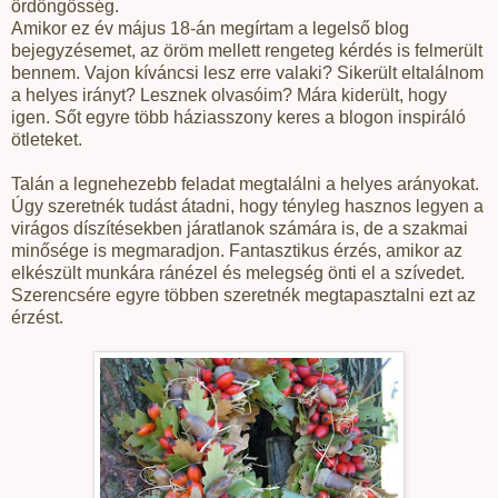
ördöngösség.
Amikor ez év május 18-án megírtam a legelső blog
bejegyzésemet, az öröm mellett rengeteg kérdés is felmerült
bennem. Vajon kíváncsi lesz erre valaki? Sikerült eltalálnom
a helyes irányt? Lesznek olvasóim? Mára kiderült, hogy
igen. Sőt egyre több háziasszony keres a blogon inspiráló
ötleteket.
Talán a legnehezebb feladat megtalálni a helyes arányokat.
Úgy szeretnék tudást átadni, hogy tényleg hasznos legyen a
virágos díszítésekben járatlanok számára is, de a szakmai
minősége is megmaradjon. Fantasztikus érzés, amikor az
elkészült munkára ránézel és melegség önti el a szívedet.
Szerencsére egyre többen szeretnék megtapasztalni ezt az
érzést.