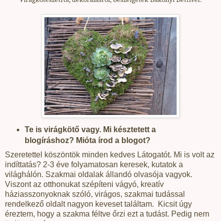
Te is virágkötő vagy. Mi késztetett a
blogíráshoz? Mióta írod a blogot?
Szeretettel köszöntök minden kedves Látogatót. Mi is volt az
indíttatás? 2-3 éve folyamatosan keresek, kutatok a
világhálón. Szakmai oldalak állandó olvasója vagyok.
Viszont az otthonukat szépíteni vágyó, kreatív
háziasszonyoknak szóló, virágos, szakmai tudással
rendelkező oldalt nagyon keveset találtam.
Kicsit úgy
éreztem, hogy a szakma féltve őrzi ezt a tudást. Pedig nem