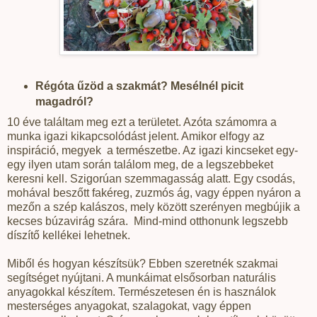
Régóta űzöd a szakmát? Mesélnél picit
magadról?
10 éve találtam meg ezt a területet. Azóta számomra a
munka igazi kikapcsolódást jelent. Amikor elfogy az
inspiráció, megyek
a természetbe. Az igazi kincseket egy-
egy ilyen utam során találom meg, de a legszebbeket
keresni kell. Szigorúan szemmagasság alatt. Egy csodás,
mohával beszőtt fakéreg, zuzmós ág, vagy éppen nyáron a
mezőn a szép kalászos, mely között szerényen megbújik a
kecses búzavirág szára.
Mind-mind otthonunk legszebb
díszítő kellékei lehetnek.
Miből és hogyan készítsük? Ebben szeretnék szakmai
segítséget nyújtani. A munkáimat elsősorban naturális
anyagokkal készítem. Természetesen én is használok
mesterséges anyagokat, szalagokat, vagy éppen