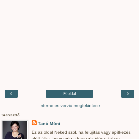
‹
›
Főoldal
Internetes verzió megtekintése
Szerkesztő
Tanó Móni
Ez az oldal Neked szól, ha felújítás vagy építkezés
előtt állsz, hogy még a tervezés időszakában