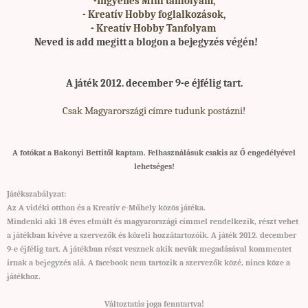
-Ingyenes Mini tanfolyam,
- Kreatív Hobby foglalkozások,
- Kreatív Hobby Tanfolyam
Neved is add meg
itt a blogon a bejegyzés végén!
A játék 2012. december 9-e éjfélig tart.
Csak Magyarországi címre tudunk postázni!
A fotókat a Bakonyi Bettitől kaptam. Felhasználásuk csakis az Ő engedélyével
lehetséges!
Játékszabályzat:
Az A vidéki otthon és a Kreatív e-Műhely közös játéka.
Mindenki aki 18 éves elmúlt és magyarországi címmel rendelkezik, részt vehet
a játékban kivéve a szervezők és közeli hozzátartozóik. A játék 2012. december
9-e éjfélig tart. A játékban részt vesznek akik nevük megadásával kommentet
írnak a bejegyzés alá. A facebook nem tartozik a szervezők közé, nincs köze a
játékhoz.
Változtatás joga fenntartva
!