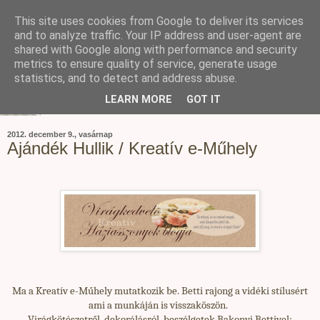
This site uses cookies from Google to deliver its services
and to analyze traffic. Your IP address and user-agent are
shared with Google along with performance and security
metrics to ensure quality of service, generate usage
statistics, and to detect and address abuse.
LEARN MORE
GOT IT
2012. december 9., vasárnap
Ajándék Hullik / Kreatív e-Műhely
Ma a Kreatív e-Műhely mutatkozik be. Betti rajong a vidéki stílusért
ami a munkáján is visszaköszön.
Virágkötészetről, dekorálásról, beszélgetek Bakonyi Bettivel: