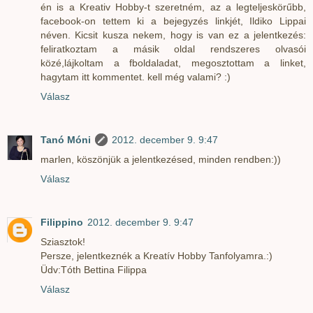
én is a Kreativ Hobby-t szeretném, az a legteljeskörűbb,
facebook-on tettem ki a bejegyzés linkjét, Ildiko Lippai
néven. Kicsit kusza nekem, hogy is van ez a jelentkezés:
feliratkoztam a másik oldal rendszeres olvasói
közé,lájkoltam a fboldaladat, megosztottam a linket,
hagytam itt kommentet. kell még valami? :)
Válasz
Tanó Móni
2012. december 9. 9:47
marlen, köszönjük a jelentkezésed, minden rendben:))
Válasz
Filippino
2012. december 9. 9:47
Sziasztok!
Persze, jelentkeznék a Kreatív Hobby Tanfolyamra.:)
Üdv:Tóth Bettina Filippa
Válasz