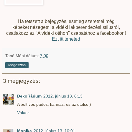
Ha tetszett a bejegyzés, esetleg szeretnél még
képeket nézegetni a vidéki lakberendezési stílusról,
csatlakozz az "A vidéki otthon" csapatához a facebookon!
Ezt itt teheted
Tanó Móni
dátum:
7:00
Megosztás
3 megjegyzés:
DekoRárium
2012. június 13. 8:13
A boltíves pados, kannás, és az utolsó:)
Válasz
Monika
2012. június 13. 10:01