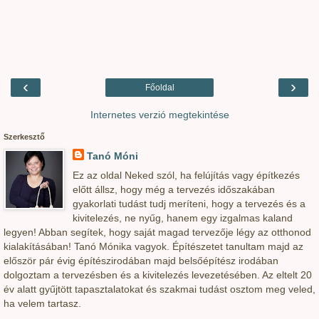
‹
›
Főoldal
Internetes verzió megtekintése
Szerkesztő
Tanó Móni
Ez az oldal Neked szól, ha felújítás vagy építkezés
előtt állsz, hogy még a tervezés időszakában
gyakorlati tudást tudj meríteni, hogy a tervezés és a
kivitelezés, ne nyűg, hanem egy izgalmas kaland
legyen! Abban segítek, hogy saját magad tervezője légy az otthonod
kialakításában! Tanó Mónika vagyok. Építészetet tanultam majd az
először pár évig építészirodában majd belsőépítész irodában
dolgoztam a tervezésben és a kivitelezés levezetésében. Az eltelt 20
év alatt gyűjtött tapasztalatokat és szakmai tudást osztom meg veled,
ha velem tartasz.