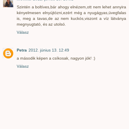
Szintén a boltíves,bár ahogy elnézem,ott nem lehet annyira
kényelmesen elnyújtózni,ezért még a nyugágyas,üvegfalas
is, meg a tavas,de az nem kuckós,viszont a víz látványa
megnyugtató, és az utolsó.
Válasz
Petra
2012. június 13. 12:49
a második képen a csíkosak, nagyon jók! :)
Válasz