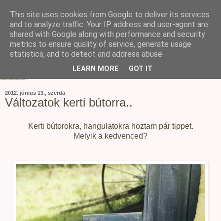
This site uses cookies from Google to deliver its services
and to analyze traffic. Your IP address and user-agent are
shared with Google along with performance and security
metrics to ensure quality of service, generate usage
statistics, and to detect and address abuse.
LEARN MORE
GOT IT
2012. június 13., szerda
Változatok kerti bútorra..
Kerti bútorokra, hangulatokra hoztam pár tippet.
Melyik a kedvenced?