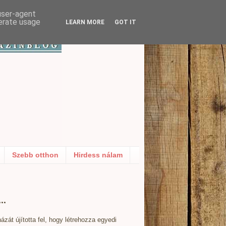
 user-agent
nerate usage
LEARN MORE
GOT IT
Szebb otthon
Hirdess nálam
..
házát újította fel, hogy
létre
hozza egyedi