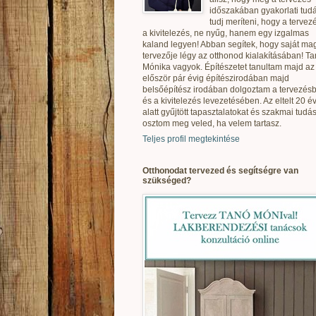
időszakában gyakorlati tudá
tudj meríteni, hogy a tervez
a kivitelezés, ne nyűg, hanem egy izgalmas
kaland legyen! Abban segítek, hogy saját ma
tervezője légy az otthonod kialakításában! T
Mónika vagyok. Építészetet tanultam majd az
először pár évig építészirodában majd
belsőépítész irodában dolgoztam a tervezés
és a kivitelezés levezetésében. Az eltelt 20 é
alatt gyűjtött tapasztalatokat és szakmai tudás
osztom meg veled, ha velem tartasz.
Teljes profil megtekintése
Otthonodat tervezed és segítségre van
szükséged?