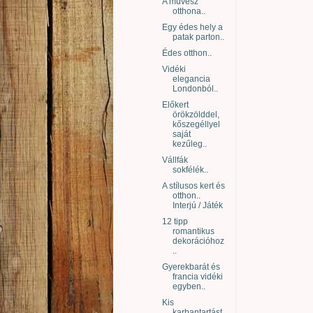
A művész
otthona..
Egy édes hely a
patak parton..
Édes otthon..
Vidéki
elegancia
Londonból..
Előkert
örökzölddel,
kőszegéllyel
saját
kezűleg..
Vállfák
sokfélék..
A stílusos kert és
otthon..
Interjú / Játék
12 tipp
romantikus
dekorációhoz
..
Gyerekbarát és
francia vidéki
egyben..
Kis
karbantartást