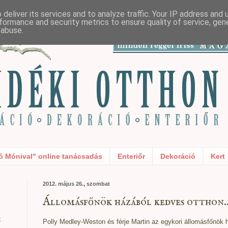
deliver its services and to analyze traffic. Your IP address and
formance and security metrics to ensure quality of service, ge
 abuse.
ó Mónival" online tanácsadás
Enteriőr
Dekoráció
Kert
2012. május 26., szombat
Állomásfőnök házából kedves otthon..
t
Polly
Medley
-
Weston
és férje
Martin
az
egykori
állomásfőnök