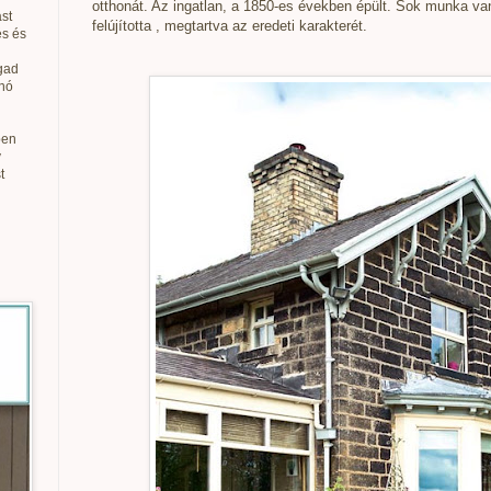
otthonát
.
Az ingatlan
,
a
1850-es években
épült. Sok
munka van
st
felújította
,
megtartva
az eredeti
karakterét
.
és és
gad
anó
ben
v
t