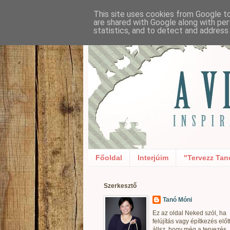
This site uses cookies from Google to 
are shared with Google along with per
statistics, and to detect and address
Főoldal
Interjúim
"Tervezz Tan
Szerkesztő
Tanó Móni
Ez az oldal Neked szól, ha
felújítás vagy építkezés előt
állsz, hogy még a tervezés