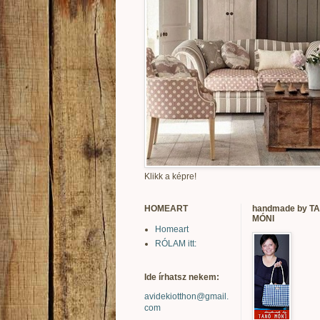
Klikk a képre!
HOMEART
handmade by T
MÓNI
Homeart
RÓLAM itt:
Ide írhatsz nekem:
avidekiotthon@gmail.
com