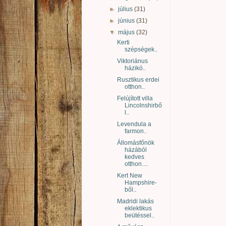
►
július
(31)
►
június
(31)
▼
május
(32)
Kerti
szépségek..
Viktoriánus
házikó..
Rusztikus erdei
otthon..
Felújított villa
Lincolnshirbő
l..
Levendula a
farmon..
Állomásfőnök
házából
kedves
otthon....
Kert New
Hampshire-
ből..
Madridi lakás
eklektikus
beütéssel..