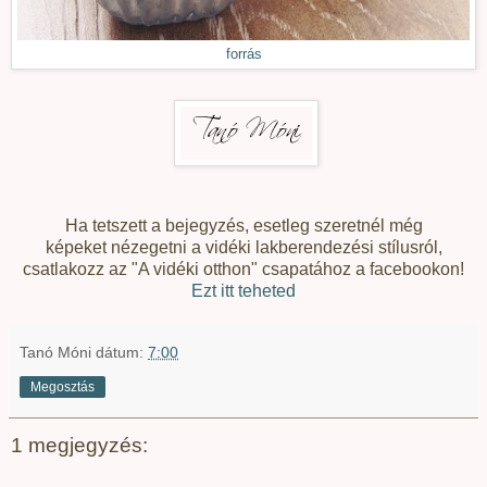
forrás
Ha tetszett a bejegyzés, esetleg szeretnél még
képeket nézegetni a vidéki lakberendezési stílusról,
csatlakozz az "A vidéki otthon" csapatához a facebookon!
Ezt itt teheted
Tanó Móni
dátum:
7:00
Megosztás
1 megjegyzés: