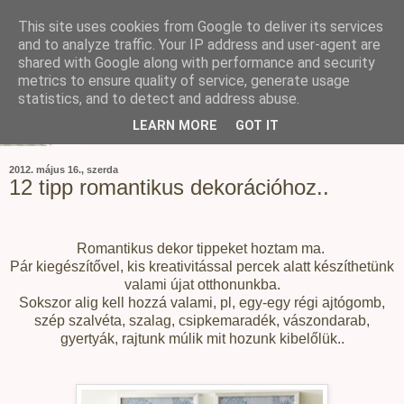
This site uses cookies from Google to deliver its services
and to analyze traffic. Your IP address and user-agent are
shared with Google along with performance and security
metrics to ensure quality of service, generate usage
statistics, and to detect and address abuse.
LEARN MORE
GOT IT
2012. május 16., szerda
12 tipp romantikus dekorációhoz..
Romantikus dekor tippeket hoztam ma.
Pár kiegészítővel, kis kreativitással percek alatt készíthetünk
valami újat otthonunkba.
Sokszor alig kell hozzá valami, pl, egy-egy régi ajtógomb,
szép szalvéta, szalag, csipkemaradék, vászondarab,
gyertyák, rajtunk múlik mit hozunk kibelőlük..