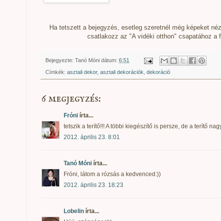
Ha tetszett a bejegyzés, esetleg szeretnél még képeket néze
csatlakozz az "A vidéki otthon" csapatához a
Bejegyezte:
Tanó Móni
dátum:
6:51
Címkék:
asztali dekor
,
asztali dekorációk
,
dekoráció
6 megjegyzés:
Fróni
írta...
tetszik a terítő!!! A többi kiegészítő is persze, de a terítő n
2012. április 23. 8:01
Tanó Móni
írta...
Fróni, látom a rózsás a kedvenced:))
2012. április 23. 18:23
Lobelin
írta...