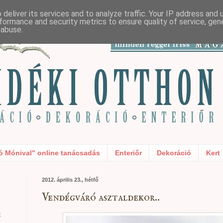
deliver its services and to analyze traffic. Your IP address and
formance and security metrics to ensure quality of service, ge
 abuse.
ó Mónival" online tanácsadás
Enteriőr
Dekoráció
Kert
2012. április 23., hétfő
Vendégváró asztaldekor..
t