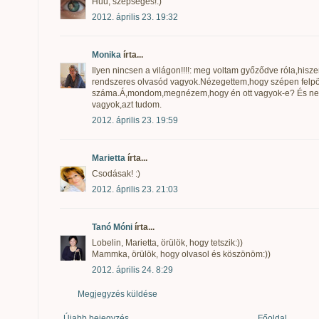
Húú, szépséges!:)
2012. április 23. 19:32
Monika
írta...
Ilyen nincsen a világon!!!!: meg voltam győződve róla,hisz
rendszeres olvasód vagyok.Nézegettem,hogy szépen felpör
száma.Á,mondom,megnézem,hogy én ott vagyok-e? És nem::(
vagyok,azt tudom.
2012. április 23. 19:59
Marietta
írta...
Csodásak! :)
2012. április 23. 21:03
Tanó Móni
írta...
Lobelin, Marietta, örülök, hogy tetszik:))
Mammka, örülök, hogy olvasol és köszönöm:))
2012. április 24. 8:29
Megjegyzés küldése
Újabb bejegyzés
Főoldal