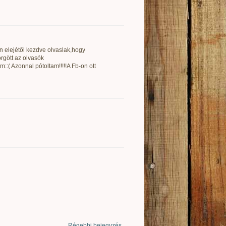
en elejétől kezdve olvaslak,hogy
gött az olvasók
 Azonnal pótoltam!!!!!A Fb-on ott
Régebbi bejegyzés