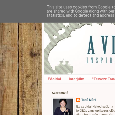
This site uses cookies from Google to 
are shared with Google along with per
statistics, and to detect and address
Főoldal
Interjúim
"Tervezz Tan
Szerkesztő
Tanó Móni
Ez az oldal Neked szól, ha
felújítás vagy építkezés előt
állsz, hogy még a tervezés