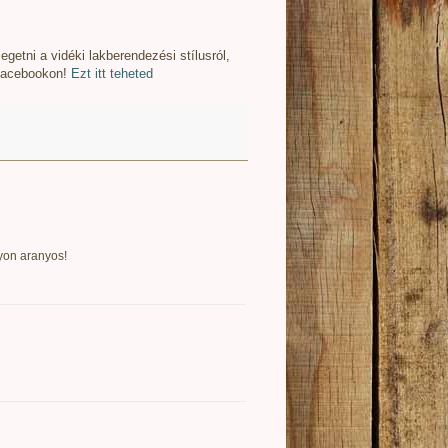
getni a vidéki lakberendezési stílusról,
 facebookon!
Ezt itt teheted
agyon aranyos!