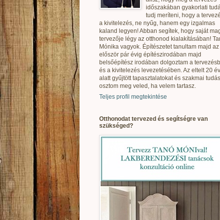
időszakában gyakorlati tudá
tudj meríteni, hogy a tervez
a kivitelezés, ne nyűg, hanem egy izgalmas
kaland legyen! Abban segítek, hogy saját ma
tervezője légy az otthonod kialakításában! T
Mónika vagyok. Építészetet tanultam majd az
először pár évig építészirodában majd
belsőépítész irodában dolgoztam a tervezés
és a kivitelezés levezetésében. Az eltelt 20 é
alatt gyűjtött tapasztalatokat és szakmai tudás
osztom meg veled, ha velem tartasz.
Teljes profil megtekintése
Otthonodat tervezed és segítségre van
szükséged?