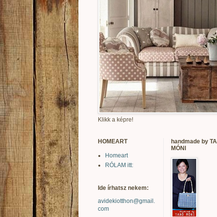
Klikk a képre!
HOMEART
handmade by T
MÓNI
Homeart
RÓLAM itt:
Ide írhatsz nekem:
avidekiotthon@gmail.
com