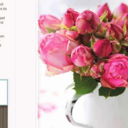
st
és és
gad
anó
ben
v
t