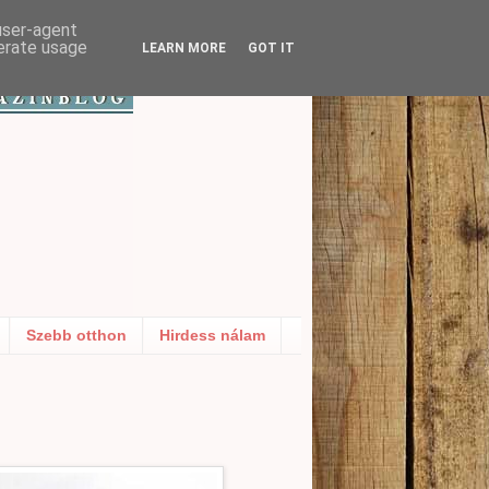
 user-agent
nerate usage
LEARN MORE
GOT IT
Szebb otthon
Hirdess nálam