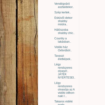
Vendégváró
asztaldekor..
Szép kertek..
Esküvői dekor
shabby
módra..
Hálószoba
shabby chic..
Country a
lakásban..
Vidéki ház
Oxfordból..
Tavaszi
életképek..
Légy
rendszeres
olvasó!..
JÁTÉK
NYERTESEI..
Légy
rendszeres
olvasója az A
vidéki otthon-
nak! /...
Takaros vidéki
porta..