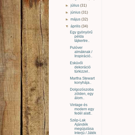
►
július
(31)
►
június
(31)
►
május
(32)
▼
április
(34)
Egy gyönyörű
példa
tájkertre..
Pulóver
almáknak /
Inspiráció..
Esküvői
dekoráció
türkizzel..
Martha Stewart
konyhája..
Dolgozószoba
zölden, egy
álom..
Vintage és
modern egy
fedél alatt..
Szép-Lak
Ajándék
megújulása
Interjú / Játék