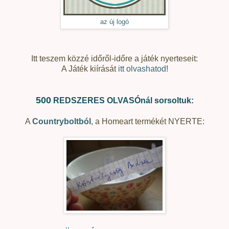
az új logó
Itt teszem közzé időről-időre a játék nyerteseit:
A Játék kiírását
itt olvashatod
!
500
REDSZERES OLVASÓnál sorsoltuk:
A
Countryboltból
, a Homeart termékét NYERTE: