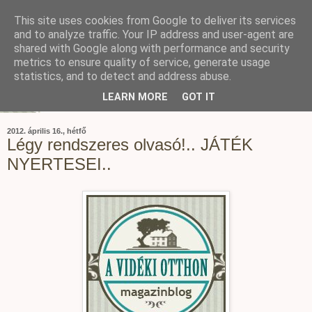
This site uses cookies from Google to deliver its services
and to analyze traffic. Your IP address and user-agent are
shared with Google along with performance and security
metrics to ensure quality of service, generate usage
statistics, and to detect and address abuse.
LEARN MORE
GOT IT
2012. április 16., hétfő
Légy rendszeres olvasó!.. JÁTÉK
NYERTESEI..