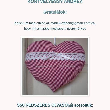
KÖRTVÉLYESSY ANDREA
Gratulálok!
,
Kérlek írd meg címed az
avidekiotthon@gmail.com-ra
hogy mihamarabb megkapd a nyereményed
550
REDSZERES OLVASÓnál sorsoltuk: