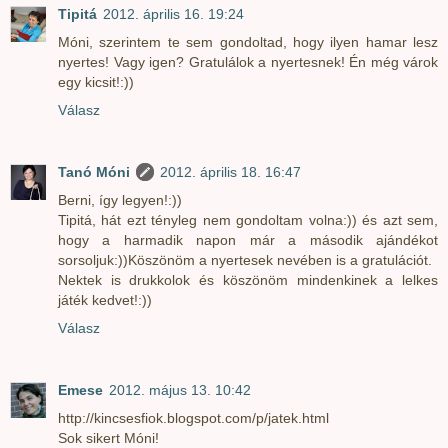
Tipitá
2012. április 16. 19:24
Móni, szerintem te sem gondoltad, hogy ilyen hamar lesz
nyertes! Vagy igen? Gratulálok a nyertesnek! Én még várok
egy kicsit!:))
Válasz
Tanó Móni
2012. április 18. 16:47
Berni, így legyen!:))
Tipitá, hát ezt tényleg nem gondoltam volna:)) és azt sem,
hogy a harmadik napon már a második ajándékot
sorsoljuk:))Köszönöm a nyertesek nevében is a gratulációt.
Nektek is drukkolok és köszönöm mindenkinek a lelkes
játék kedvet!:))
Válasz
Emese
2012. május 13. 10:42
http://kincsesfiok.blogspot.com/p/jatek.html
Sok sikert Móni!