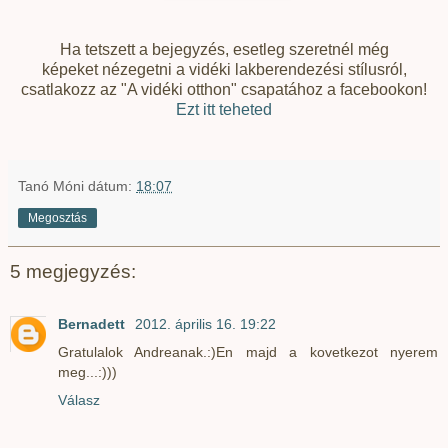
Ha tetszett a bejegyzés, esetleg szeretnél még
képeket nézegetni a vidéki lakberendezési stílusról,
csatlakozz az "A vidéki otthon" csapatához a facebookon!
Ezt itt teheted
Tanó Móni
dátum:
18:07
Megosztás
5 megjegyzés:
Bernadett
2012. április 16. 19:22
Gratulalok Andreanak.:)En majd a kovetkezot nyerem
meg...:)))
Válasz