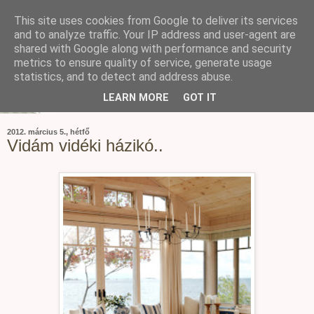
This site uses cookies from Google to deliver its services
and to analyze traffic. Your IP address and user-agent are
shared with Google along with performance and security
metrics to ensure quality of service, generate usage
statistics, and to detect and address abuse.
LEARN MORE
GOT IT
2012. március 5., hétfő
Vidám vidéki házikó..