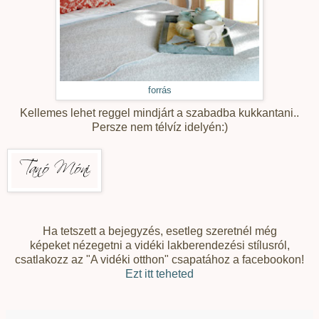
forrás
Kellemes lehet reggel mindjárt a szabadba kukkantani..
Persze nem télvíz idelyén:)
Ha tetszett a bejegyzés, esetleg szeretnél még
képeket nézegetni a vidéki lakberendezési stílusról,
csatlakozz az "A vidéki otthon" csapatához a facebookon!
Ezt itt teheted