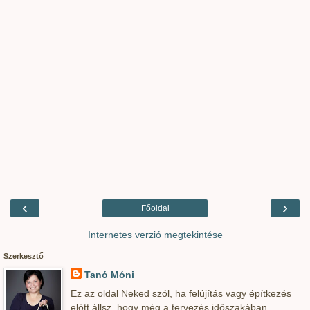
‹
›
Főoldal
Internetes verzió megtekintése
Szerkesztő
Tanó Móni
Ez az oldal Neked szól, ha felújítás vagy építkezés
előtt állsz, hogy még a tervezés időszakában