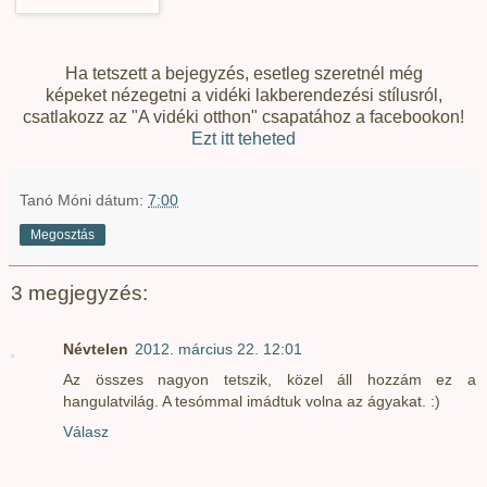
Ha tetszett a bejegyzés, esetleg szeretnél még
képeket nézegetni a vidéki lakberendezési stílusról,
csatlakozz az "A vidéki otthon" csapatához a facebookon!
Ezt itt teheted
Tanó Móni
dátum:
7:00
Megosztás
3 megjegyzés:
Névtelen
2012. március 22. 12:01
Az összes nagyon tetszik, közel áll hozzám ez a
hangulatvilág. A tesómmal imádtuk volna az ágyakat. :)
Válasz