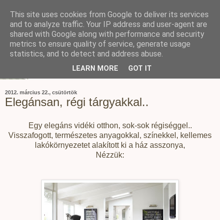
This site uses cookies from Google to deliver its services
and to analyze traffic. Your IP address and user-agent are
shared with Google along with performance and security
metrics to ensure quality of service, generate usage
statistics, and to detect and address abuse.
LEARN MORE
GOT IT
2012. március 22., csütörtök
Elegánsan, régi tárgyakkal..
Egy elegáns vidéki otthon, sok-sok régiséggel..
Visszafogott, természetes anyagokkal, színekkel, kellemes
lakókörnyezetet alakított ki a ház asszonya,
Nézzük: