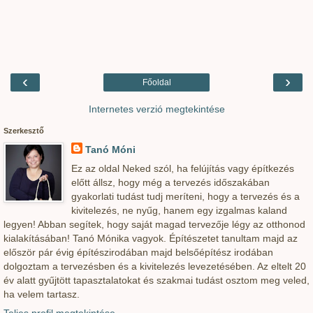
‹
›
Főoldal
Internetes verzió megtekintése
Szerkesztő
Tanó Móni
Ez az oldal Neked szól, ha felújítás vagy építkezés
előtt állsz, hogy még a tervezés időszakában
gyakorlati tudást tudj meríteni, hogy a tervezés és a
kivitelezés, ne nyűg, hanem egy izgalmas kaland
legyen! Abban segítek, hogy saját magad tervezője légy az otthonod
kialakításában! Tanó Mónika vagyok. Építészetet tanultam majd az
először pár évig építészirodában majd belsőépítész irodában
dolgoztam a tervezésben és a kivitelezés levezetésében. Az eltelt 20
év alatt gyűjtött tapasztalatokat és szakmai tudást osztom meg veled,
ha velem tartasz.