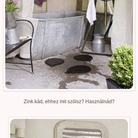
Zink kád, ehhez mit szólsz? Használnád?