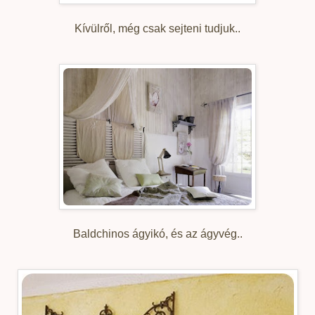
Kívülről, még csak sejteni tudjuk..
Baldchinos ágyikó, és az ágyvég..