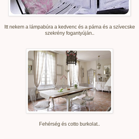
Itt nekem a lámpabúra a kedvenc és a párna és a szívecske
szekrény fogantyúján..
Fehérség és cotto burkolat..