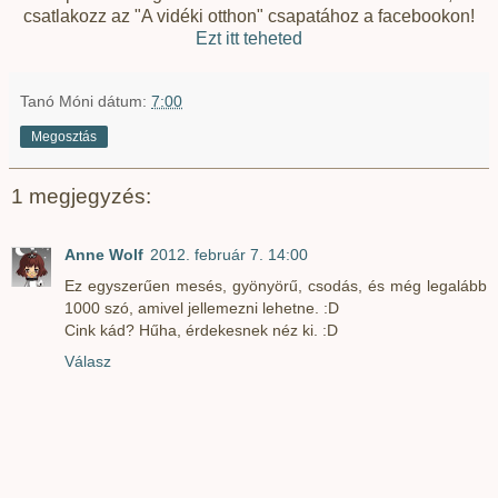
csatlakozz az "A vidéki otthon" csapatához a facebookon!
Ezt itt teheted
Tanó Móni
dátum:
7:00
Megosztás
1 megjegyzés:
Anne Wolf
2012. február 7. 14:00
Ez egyszerűen mesés, gyönyörű, csodás, és még legalább
1000 szó, amivel jellemezni lehetne. :D
Cink kád? Hűha, érdekesnek néz ki. :D
Válasz