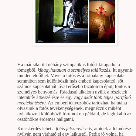
Ha már sikerült néhány szimpatikus fotóst kiragadni a
tömegből,
kihagyhatatlan a személyes találkozás
. Itt ugyanis
minden eldőlhet. Mivel a fotós és a fotóalany kapcsolata
semmiben sem különbözik más emberi kapcsolattól, sőt
számos kapcsolatnál jóval erősebb bizalomra épül, fontos a
személyes benyomás. Ráadásul alkalom nyílik a részletek
interaktív átbeszélésre és
egy vagy akár több teljes portfólió
megtekintésére.
Az emberi tényezőhöz tartozhat, ha utána
olvasunk a fotós tevékenységének, megnézzük miként
nyilatkozott különböző fórumokon például, de leginkább az
ösztönökre érdemes hallgatni.
Kulcskérdés lehet a
fotós felszerelése
is, aminek a felmérése
nyilván nem várható el egy laikustól. Pedig jó volna, ha