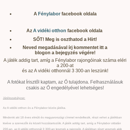
A
Fénylabor
facebook oldala
Az
A vidéki otthon
facebook oldala
SŐT! Meg is oszthatod a Hírt!
Neved megadásával írj kommentet itt a
blogon a bejegyzés végére!
A játék addig tart, amíg a Fénylabor rajongóinak száma eléri
a 200-at
és az A vidéki otthonnál 3 300-an leszünk!
A fotókat Írisztől kaptam, az Ő tulajdona. Felhasználásuk
csakis az Ő engedélyével lehetséges!
Játékszabályzat:
Az A vidéki otthon és a Fénylabor közös játéka.
Mindenki aki 18 éves elmúlt és magyarországi címmel rendelkezik, részt vehet a játékban
kivéve a szervezők és közeli hozzátartozóik. A játék addig tart, amíg a Fénylabor oldalán
200-an, az A vidéki otthonnál 3 300-an lesznek a rajongók. A játékban részt vesznek akik