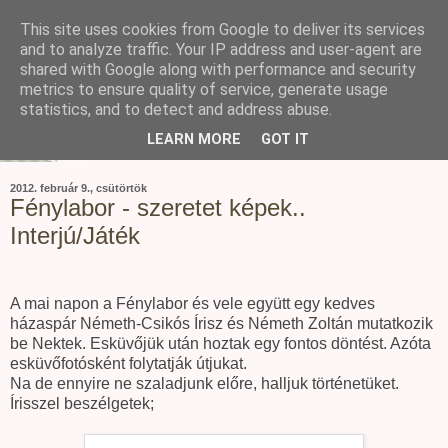
This site uses cookies from Google to deliver its services
and to analyze traffic. Your IP address and user-agent are
shared with Google along with performance and security
metrics to ensure quality of service, generate usage
statistics, and to detect and address abuse.
LEARN MORE
GOT IT
2012. február 9., csütörtök
Fénylabor - szeretet képek..
Interjú/Játék
A mai napon a Fénylabor és vele együtt egy kedves
házaspár Németh-Csikós Írisz és Németh Zoltán mutatkozik
be Nektek. Esküvőjük után hoztak egy fontos döntést. Azóta
esküvőfotósként folytatják útjukat.
Na de ennyire ne szaladjunk előre, halljuk történetüket.
Írisszel beszélgetek;