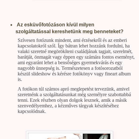
Az esküvőfotózáson kívül milyen
szolgáltatással kereshetünk meg benneteket?
Szívesen fotózunk mindent, ami érzésekről és az emberi
kapcsolatokról szól. Így bátran lehet hozzánk fordulni, ha
valaki szeretné megörökíteni családjának tagjait, szerelmét,
barátját, önmagát vagy éppen egy számára fontos eseményt,
ami egyaránt lehet a bensőséges gyermekvárás és egy
nagyobb ünnepség is. Természetesen a fotósorozatból
készül slideshow és kérésre fotókönyv vagy fineart album
is.
A fotókon túl számos apró meglepetést tervezünk, amivel
szeretnénk a szolgáltatásunkat még személyre szabottabbá
tenni. Ezek részben olyan dolgok lesznek, amik a másik
szenvedélyemhez, a kézműves tárgyak készítéséhez
kapcsolódnak.