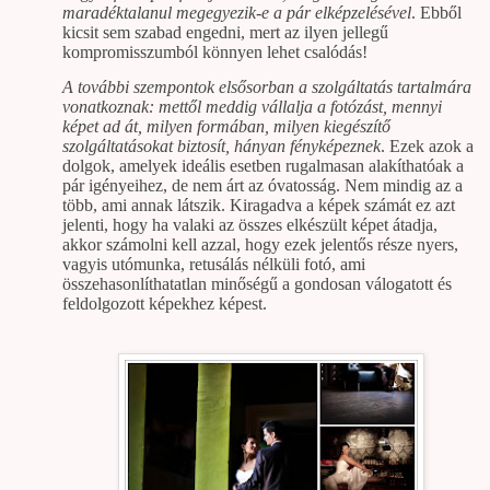
maradéktalanul megegyezik-e a pár elképzelésével
. Ebből
kicsit sem szabad engedni, mert az ilyen jellegű
kompromisszumból könnyen lehet csalódás!
A további szempontok elsősorban a szolgáltatás tartalmára
vonatkoznak: mettől meddig vállalja a fotózást, mennyi
képet ad át, milyen formában, milyen kiegészítő
szolgáltatásokat biztosít, hányan fényképeznek
. Ezek azok a
dolgok, amelyek ideális esetben rugalmasan
alakíthatóak a
pár igényeihez, de nem árt az óvatosság. Nem mindig az a
több, ami annak látszik. Kiragadva a képek számát ez azt
jelenti, hogy ha valaki az összes elkészült képet átadja,
akkor számolni kell azzal, hogy ezek jelentős része nyers,
vagyis utómunka, retusálás nélküli fotó, ami
összehasonlíthatatlan minőségű a gondosan válogatott és
feldolgozott képekhez képest.