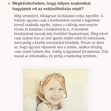
Megkérdezhetem, hogy milyen szakmákat
hagytatok ott az esküvőfotózás miatt?
Még semmilyet, túlságosan kockázatos volna egyelőre. A
fotózás ugyanis csak a közhiedelem szerint a legjobban
kereső szakmák egyike, sajnos a valóság nem ennyire
rózsás és hatalmas a konkurencia is. A kezdetek
beruházásait muszáj más forrásból finanszírozni, főleg mivel
csak nyáron lesz az első igazán önálló esküvői fotózásunk,
most pedig a kisebb sorozatokat készítjük. Persze az álom
az, hogy egyszer eljussunk arra a szintre, amikor tényleg
csak ennek tudunk élni. Addig is,úgymond hivatalosan, Zoli
marad az informatika, én pedig a marketing területén.