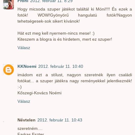
Fróni
2012. február 11. 8:29
Hogy micsoda szuper játékot találtál ki Móni!!!! És ezek a
fotók! WOW!Gyönyörű hangulatú fotók!Nagyon
tehetségesek-sok sikert kívánok!
Hát ezt meg kell nyernem-nincs mese! :)
Kiteszem a blogra is és hirdetem, mert ez szuper!
Válasz
KKNoemi
2012. február 11. 10:40
imádom ezt a stílust, nagyon szeretnék ilyen családi
fotókat... a szuper játékra nagy reményekkel jelentkeznék!
:-)
Kőszegi-Kovács Noémi
Válasz
Névtelen
2012. február 11. 10:43
szeretném....
Farkas Eszter