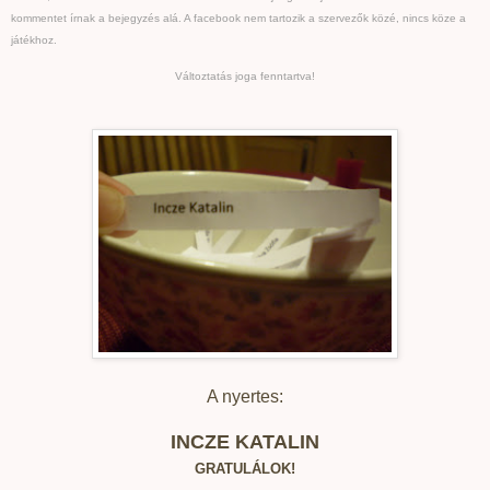
kommentet írnak a bejegyzés alá. A facebook nem tartozik a szervezők közé, nincs köze a
játékhoz.
Változtatás joga fenntartva!
A nyertes:
INCZE KATALIN
GRATULÁLOK!