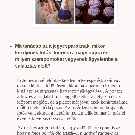
Mit tanácsolsz a jegyespároknak, mikor
kezdjenek fotóst keresni a nagy napra és
milyen szempontokat vegyenek figyelembe a
választás előtt?
Érdemes minél előbb elkezdeni a keresgélést, akár egy
évvel előbb is, különösen akkor, ha a pár nem ismeri a
kínálatot és nincsenek határozott elképzelései. A pontos
árhoz és a foglaláshoz elengedhetetlen a helyszín és az
időpont megléte, de a piacot már jóval ezek konkretizálása
előtt fel lehet térképezni. Azt is érdemes tudni, hogy sok
fotós van, akinek a naptárja méltán telik be már 1, másfél
évvel a következő szezon előtt.
Az első és azt gondolom, hogy a döntő szempont is az,
hogy a
fotós portfóliója tetszik-e, magával ragad-e és