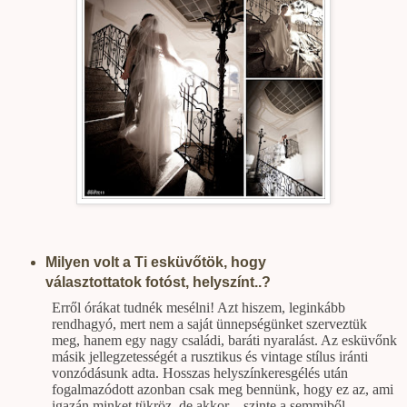
Milyen volt a Ti esküvőtök, hogy
választottatok fotóst, helyszínt..?
Erről órákat tudnék mesélni! Azt hiszem, leginkább
rendhagyó, mert nem a saját ünnepségünket szerveztük
meg, hanem egy nagy családi, baráti nyaralást. Az esküvőnk
másik jellegzetességét a rusztikus és vintage stílus iránti
vonzódásunk adta. Hosszas helyszínkeresgélés után
fogalmazódott azonban csak meg bennünk, hogy ez az, ami
igazán minket tükröz, de akkor – szinte a semmiből –