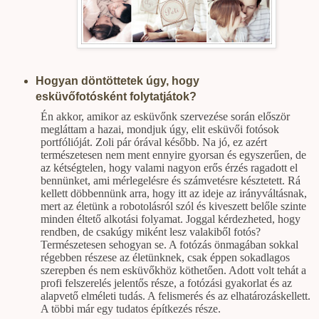
Hogyan döntöttetek úgy, hogy
esküvőfotósként folytatjátok?
Én akkor, amikor az esküvőnk szervezése során először
megláttam a hazai, mondjuk úgy, elit esküvői fotósok
portfólióját. Zoli pár órával később. Na jó, ez azért
természetesen nem ment ennyire gyorsan és egyszerűen, de
az kétségtelen, hogy valami nagyon erős érzés ragadott el
bennünket, ami mérlegelésre és számvetésre késztetett. Rá
kellett döbbennünk arra, hogy itt az ideje az irányváltásnak,
mert az életünk a robotolásról szól és kiveszett belőle szinte
minden éltető alkotási folyamat. Joggal kérdezheted, hogy
rendben, de csakúgy miként lesz valakiből fotós?
Természetesen sehogyan se. A fotózás önmagában sokkal
régebben részese az életünknek, csak éppen sokadlagos
szerepben és nem esküvőkhöz köthetően. Adott volt tehát a
profi felszerelés jelentős része, a fotózási gyakorlat és az
alapvető elméleti tudás. A felismerés és az elhatározáskellett.
A többi már egy tudatos építkezés része.