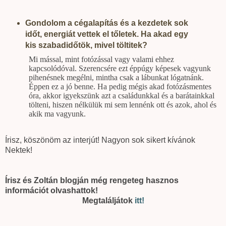
Gondolom a cégalapítás és a kezdetek sok
időt, energiát vettek el tőletek. Ha akad egy
kis
szabadidőtök, mivel töltitek?
Mi mással, mint fotózással vagy valami ehhez
kapcsolódóval. Szerencsére ezt éppúgy képesek vagyunk
pihenésnek
megélni, mintha csak a lábunkat lógatnánk.
Éppen ez a jó benne. Ha pedig mégis akad fotózásmentes
óra, akkor igyekszünk azt a családunkkal és a barátainkkal
tölteni, hiszen nélkülük mi sem lennénk ott és azok, ahol és
akik ma vagyunk.
Írisz, köszönöm az interjút! Nagyon sok sikert kívánok
Nektek!
Írisz és Zoltán blogján még rengeteg hasznos
információt olvashattok!
Megtaláljátok
itt!