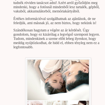
tudnék röviden tanácsot adni! Azért arról győződjön meg
mindenki, hogy a fotósnál mindenből lesz tartalék, gépből,
vakuból, akkumulátorból, memóriakártyából.
Értékes információval szolgálhatnak az ajánlások, de ne
feledjük, ami másnak jó, az nem biztos, hogy nekünk is!
Szándékosan hagytam a végére az ár kérdését. Úgy
gondolom, hogy ez kizárólag a legvégső szempont legyen.
Tudom, mindenkinek a szeme előtt lebeg ilyenkor, hogy
meddig nyújtózkodhat, de hidd el, ebben tényleg nem ez a
legfontosabb.