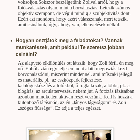
voksoljon.Sokszor beszélgetünk Zolival arról, hogy a
fotósválasztás olyan, mint a borválasztás. Létezik számos
objektív szempont, de végül mindig a szubjektivitás dönt.
Ezért azt mondom, hogy azért válasszanak, mert tetszik,
amit csinálunk, úgy, ahogy van, ellenvetések nélkül.
Hogyan osztjátok meg a feladatokat? Vannak
munkarészek, amit például Te szeretsz jobban
csinálni?
Az alapvető elkülönülés ott látszik, hogy Zoli férfi, én meg
nő. Ebből aztán egy teljesen tudat alatti megosztás kezd
körvonalazódni, miszerint mindennel, ami műszaki jellegű
és materiális, pl.: az eszközpark fejlesztése,
katalóguskészítés a fotókból, ő foglalkozik; a többi, pl.: a
blogírás, az arculattervezés, nekem jut. A fotózás fázisaiban
azonban mindketten aktívan részt veszünk. Kell is hozzá a
különböző látásmód, az én „lányos lágyságom” és Zoli
„szöges fiússága”. Ez adja a teljes egészet
.