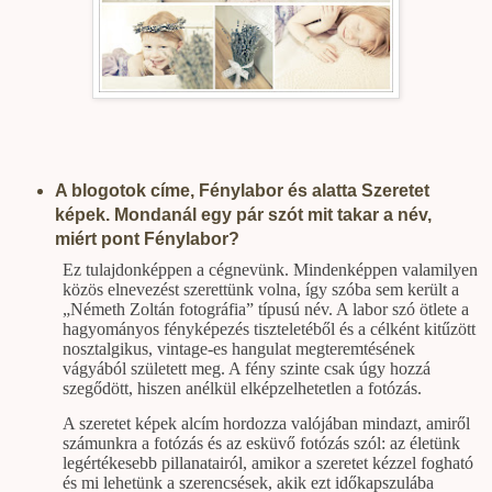
A blogotok címe, Fénylabor és alatta Szeretet
képek. Mondanál egy pár szót mit takar a név,
miért pont Fénylabor?
Ez tulajdonképpen a cégnevünk. Mindenképpen valamilyen
közös elnevezést szerettünk volna, így szóba sem került a
„Németh Zoltán fotográfia” típusú név. A labor szó ötlete a
hagyományos fényképezés tiszteletéből és a célként kitűzött
nosztalgikus, vintage-es hangulat megteremtésének
vágyából született meg. A fény szinte csak úgy hozzá
szegődött, hiszen anélkül elképzelhetetlen a fotózás.
A szeretet képek alcím hordozza valójában mindazt, amiről
számunkra a fotózás és az esküvő fotózás szól: az életünk
legértékesebb pillanatairól, amikor a szeretet kézzel fogható
és mi lehetünk a szerencsések, akik ezt időkapszulába