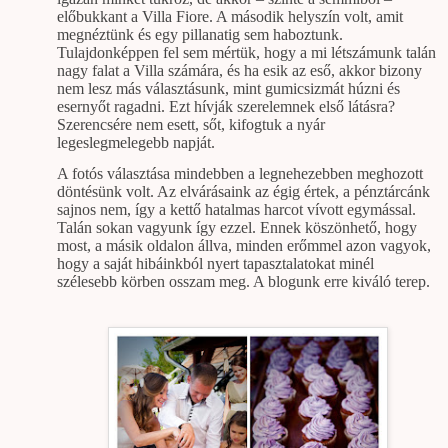
előbukkant a Villa Fiore. A második helyszín volt, amit
megnéztünk és egy pillanatig sem haboztunk.
Tulajdonképpen fel sem mértük, hogy a mi létszámunk talán
nagy falat a Villa számára, és ha esik az eső, akkor bizony
nem lesz más választásunk, mint gumicsizmát húzni és
esernyőt ragadni. Ezt hívják szerelemnek első látásra?
Szerencsére nem esett, sőt, kifogtuk a nyár
legeslegmelegebb napját.
A fotós választása mindebben a legnehezebben meghozott
döntésünk volt. Az elvárásaink az égig értek, a pénztárcánk
sajnos nem, így a kettő hatalmas harcot vívott egymással.
Talán sokan vagyunk így ezzel. Ennek köszönhető, hogy
most, a másik oldalon állva, minden erőmmel azon vagyok,
hogy a saját hibáinkból nyert tapasztalatokat minél
szélesebb körben osszam meg. A blogunk erre kiváló terep.