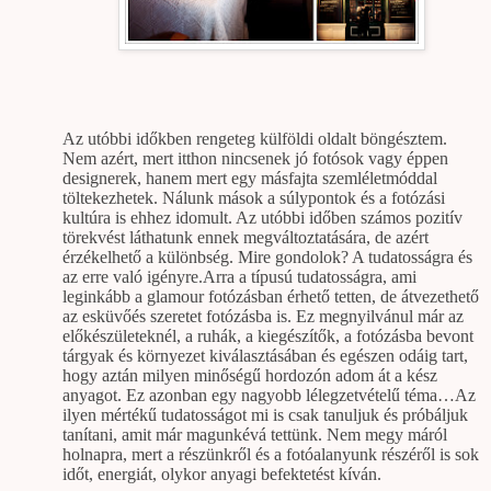
Az utóbbi időkben rengeteg külföldi oldalt böngésztem.
Nem azért, mert itthon nincsenek jó fotósok vagy éppen
designerek, hanem mert egy másfajta szemléletmóddal
töltekezhetek. Nálunk mások a súlypontok és a fotózási
kultúra is ehhez idomult. Az utóbbi időben számos pozitív
törekvést láthatunk ennek megváltoztatására, de azért
érzékelhető a különbség. Mire gondolok? A tudatosságra és
az erre való igényre.Arra a típusú tudatosságra, ami
leginkább a glamour fotózásban érhető tetten, de átvezethető
az esküvőés szeretet fotózásba is. Ez megnyilvánul már az
előkészületeknél, a ruhák, a kiegészítők, a fotózásba bevont
tárgyak és környezet kiválasztásában és egészen odáig tart,
hogy aztán milyen minőségű hordozón adom át a kész
anyagot. Ez azonban egy nagyobb lélegzetvételű téma…Az
ilyen mértékű tudatosságot mi is csak tanuljuk és próbáljuk
tanítani, amit már magunkévá tettünk. Nem megy máról
holnapra, mert a részünkről és a fotóalanyunk részéről is sok
időt, energiát, olykor anyagi befektetést kíván.