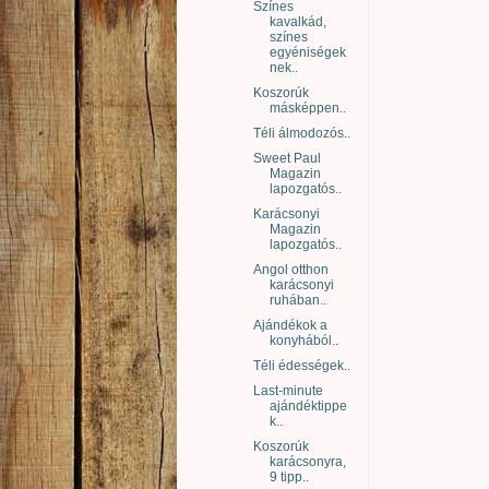
Színes
kavalkád,
színes
egyéniségek
nek..
Koszorúk
másképpen..
Téli álmodozós..
Sweet Paul
Magazin
lapozgatós..
Karácsonyi
Magazin
lapozgatós..
Angol otthon
karácsonyi
ruhában..
Ajándékok a
konyhából..
Téli édességek..
Last-minute
ajándéktippe
k..
Koszorúk
karácsonyra,
9 tipp..