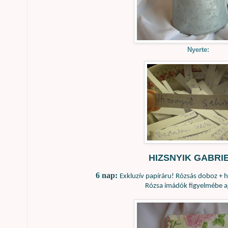
Nyerte:
HIZSNYIK GABRI
6 nap:
Exkluzív papíráru! Rózsás doboz + ho
Rózsa imádók figyelmébe a