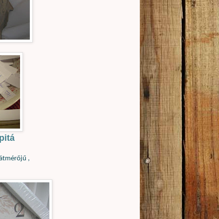
pitá
 átmérőjű ,