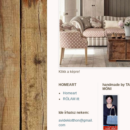
Klikk a képre!
HOMEART
handmade by T
MÓNI
Homeart
RÓLAM itt:
Ide írhatsz nekem:
avidekiotthon@gmail.
com