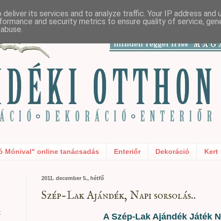
deliver its services and to analyze traffic. Your IP address and
formance and security metrics to ensure quality of service, ge
 abuse.
ó Mónival" online tanácsadás
Enteriőr
Dekoráció
Kert
2011. december 5., hétfő
Szép-Lak Ajándék, Napi sorsolás..
t
A Szép-Lak Ajándék Játék N