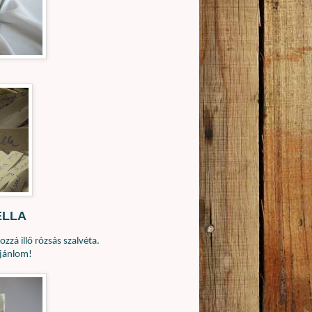
ELLA
zzá illő rózsás szalvéta.
jánlom!