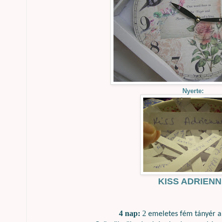
Nyerte:
KISS ADRIEN
4 nap:
2
emeletes fém tányér ant