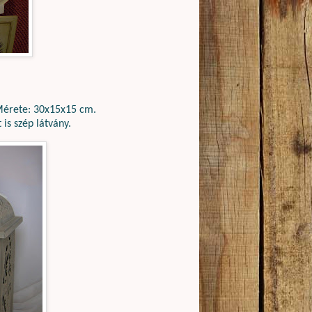
Mérete: 30x15x15 cm.
t is
szép látvány.