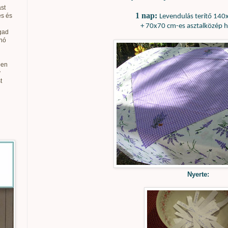
st
1 nap:
és és
Levendulás terítő
140x
+ 70x70 cm-es asztalközép h
gad
anó
ben
v
t
Nyerte: