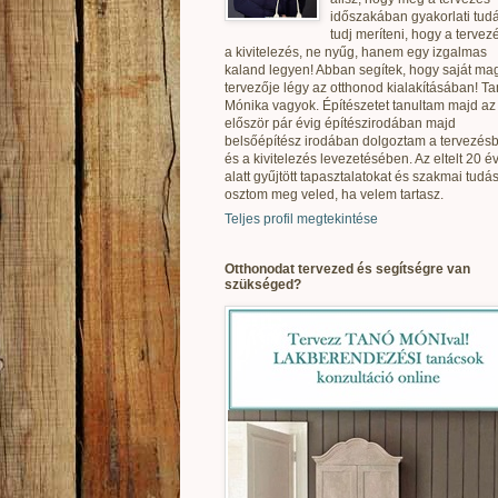
időszakában gyakorlati tudá
tudj meríteni, hogy a tervez
a kivitelezés, ne nyűg, hanem egy izgalmas
kaland legyen! Abban segítek, hogy saját ma
tervezője légy az otthonod kialakításában! T
Mónika vagyok. Építészetet tanultam majd az
először pár évig építészirodában majd
belsőépítész irodában dolgoztam a tervezés
és a kivitelezés levezetésében. Az eltelt 20 é
alatt gyűjtött tapasztalatokat és szakmai tudás
osztom meg veled, ha velem tartasz.
Teljes profil megtekintése
Otthonodat tervezed és segítségre van
szükséged?