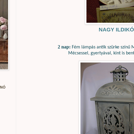
NAGY ILDIKÓ
2 nap:
Fém lámpás antik szürke színű 
Mécsessel, gyertyával, kint is ben
ANÓ