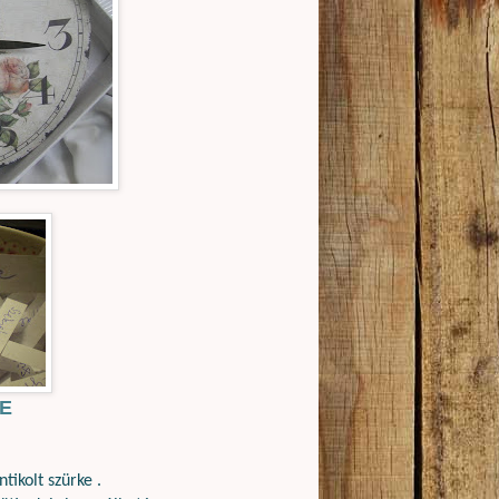
NE
ikolt szürke .