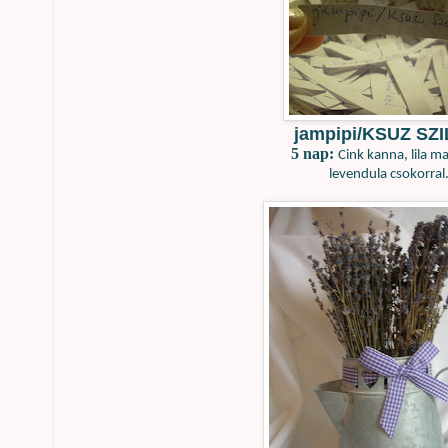
jampipi/KSUZ SZI
5 nap:
Cink kanna, lila ma
levendula csokorral