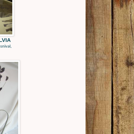
LVIA
snival,
.