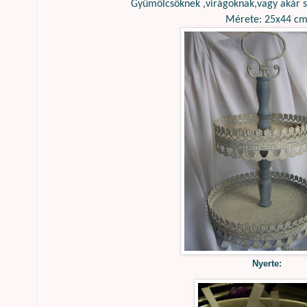
Gyümölcsöknek ,virágoknak,vagy akár sü
Mérete: 25x44 c
Nyerte: