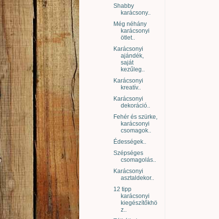
Shabby
karácsony..
Még néhány
karácsonyi
ötlet..
Karácsonyi
ajándék,
saját
kezűleg..
Karácsonyi
kreatív..
Karácsonyi
dekoráció..
Fehér és szürke,
karácsonyi
csomagok..
Édességek..
Szépséges
csomagolás..
Karácsonyi
asztaldekor..
12 tipp
karácsonyi
kiegészítőkhö
z..