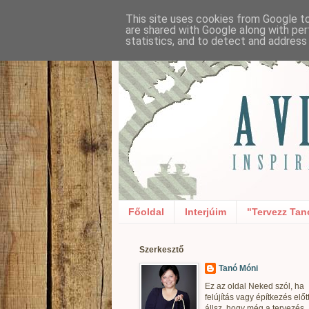
This site uses cookies from Google to 
are shared with Google along with per
statistics, and to detect and address
Főoldal
Interjúim
"Tervezz Tan
Szerkesztő
Tanó Móni
Ez az oldal Neked szól, ha
felújítás vagy építkezés előt
állsz, hogy még a tervezés