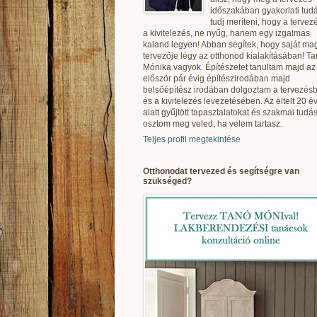
időszakában gyakorlati tudá
tudj meríteni, hogy a tervez
a kivitelezés, ne nyűg, hanem egy izgalmas
kaland legyen! Abban segítek, hogy saját ma
tervezője légy az otthonod kialakításában! T
Mónika vagyok. Építészetet tanultam majd az
először pár évig építészirodában majd
belsőépítész irodában dolgoztam a tervezés
és a kivitelezés levezetésében. Az eltelt 20 é
alatt gyűjtött tapasztalatokat és szakmai tudás
osztom meg veled, ha velem tartasz.
Teljes profil megtekintése
Otthonodat tervezed és segítségre van
szükséged?