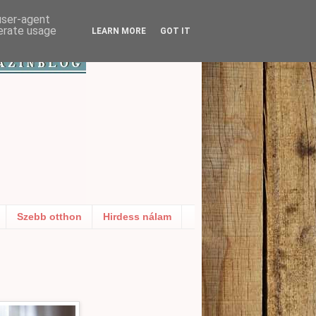
 user-agent
nerate usage
LEARN MORE
GOT IT
Szebb otthon
Hirdess nálam