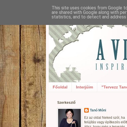
This site uses cookies from Google to 
are shared with Google along with per
statistics, and to detect and address
Főoldal
Interjúim
"Tervezz Tan
Szerkesztő
Tanó Móni
Ez az oldal Neked szól, ha
felújítás vagy építkezés előt
állsz, hogy még a tervezés