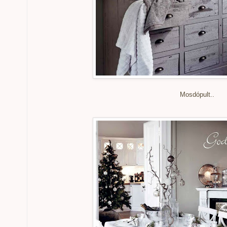
Mosdópult..