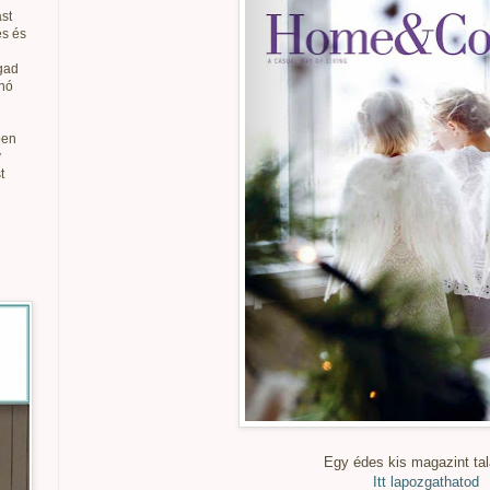
st
és és
gad
anó
ben
v
t
Egy édes kis magazint tal
Itt lapozgathatod