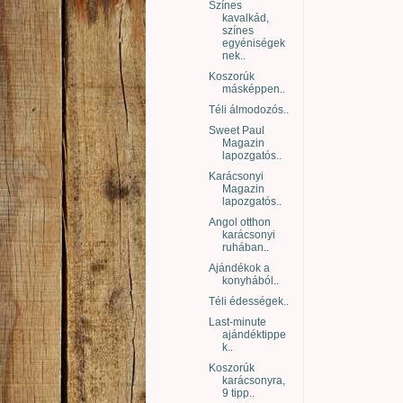
Színes
kavalkád,
színes
egyéniségek
nek..
Koszorúk
másképpen..
Téli álmodozós..
Sweet Paul
Magazin
lapozgatós..
Karácsonyi
Magazin
lapozgatós..
Angol otthon
karácsonyi
ruhában..
Ajándékok a
konyhából..
Téli édességek..
Last-minute
ajándéktippe
k..
Koszorúk
karácsonyra,
9 tipp..