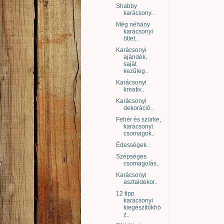
Shabby
karácsony..
Még néhány
karácsonyi
ötlet..
Karácsonyi
ajándék,
saját
kezűleg..
Karácsonyi
kreatív..
Karácsonyi
dekoráció..
Fehér és szürke,
karácsonyi
csomagok..
Édességek..
Szépséges
csomagolás..
Karácsonyi
asztaldekor..
12 tipp
karácsonyi
kiegészítőkhö
z..