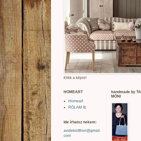
Klikk a képre!
HOMEART
handmade by T
MÓNI
Homeart
RÓLAM itt:
Ide írhatsz nekem:
avidekiotthon@gmail.
com