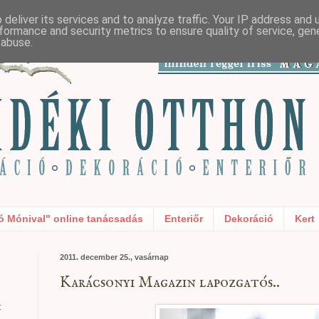
deliver its services and to analyze traffic. Your IP address and
formance and security metrics to ensure quality of service, ge
 abuse.
ó Mónival" online tanácsadás
Enteriőr
Dekoráció
Kert
2011. december 25., vasárnap
Karácsonyi Magazin lapozgatós..
t