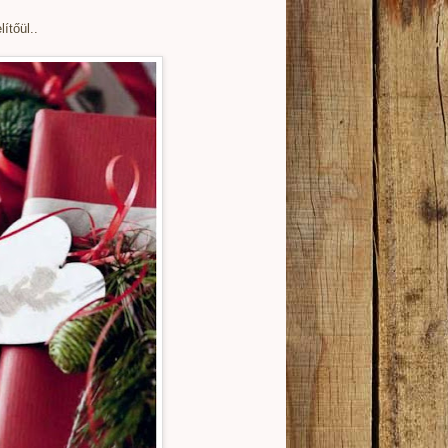
ítőül..