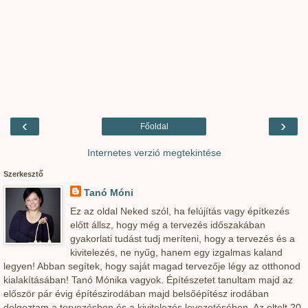
‹
›
Főoldal
Internetes verzió megtekintése
Szerkesztő
Tanó Móni
Ez az oldal Neked szól, ha felújítás vagy építkezés
előtt állsz, hogy még a tervezés időszakában
gyakorlati tudást tudj meríteni, hogy a tervezés és a
kivitelezés, ne nyűg, hanem egy izgalmas kaland
legyen! Abban segítek, hogy saját magad tervezője légy az otthonod
kialakításában! Tanó Mónika vagyok. Építészetet tanultam majd az
először pár évig építészirodában majd belsőépítész irodában
dolgoztam a tervezésben és a kivitelezés levezetésében. Az eltelt 20