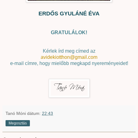
ERDŐS GYULÁNÉ ÉVA
GRATULÁLOK!
Kérlek írd meg címed az
avidekiotthon@gmail.com
e-mail címre, hogy mielőbb megkapd nyereményeidet!
Tanó Móni
dátum:
22:43
Megosztás