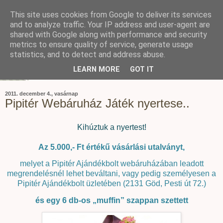
This site uses cookies from Google to deliver its services
and to analyze traffic. Your IP address and user-agent are
shared with Google along with performance and security
metrics to ensure quality of service, generate usage
statistics, and to detect and address abuse.
LEARN MORE
GOT IT
2011. december 4., vasárnap
Pipitér Webáruház Játék nyertese..
Kihúztuk a nyertest!
Az 5.000,- Ft értékű vásárlási utalványt,
melyet a Pipitér Ajándékbolt webáruházában leadott
megrendelésnél lehet beváltani, vagy pedig személyesen a
Pipitér Ajándékbolt üzletében (2131 Göd, Pesti út 72.)
és egy 6 db-os „muffin” szappan szettett