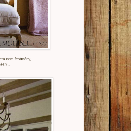
nem nem festmény,
ézni..