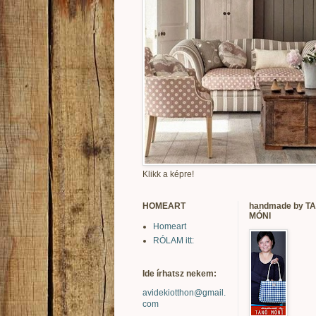
Klikk a képre!
HOMEART
handmade by T
MÓNI
Homeart
RÓLAM itt:
Ide írhatsz nekem:
avidekiotthon@gmail.
com