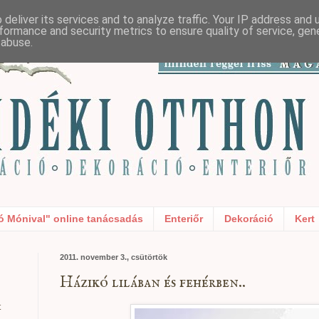
deliver its services and to analyze traffic. Your IP address and
formance and security metrics to ensure quality of service, ge
 abuse.
ó Mónival" online tanácsadás
Enteriőr
Dekoráció
Kert
2011. november 3., csütörtök
Házikó lilában és fehérben..
t