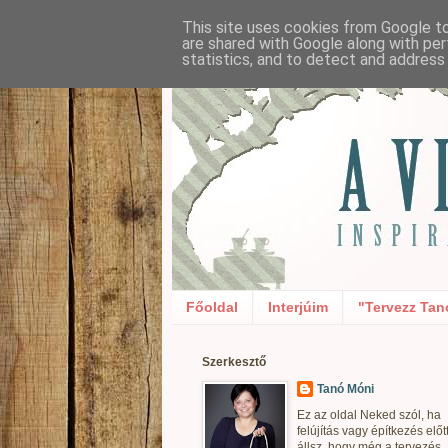
This site uses cookies from Google to 
are shared with Google along with per
statistics, and to detect and address
Főoldal
Interjúim
"Tervezz Tan
Szerkesztő
Tanó Móni
Ez az oldal Neked szól, ha
felújítás vagy építkezés előt
állsz, hogy még a tervezés