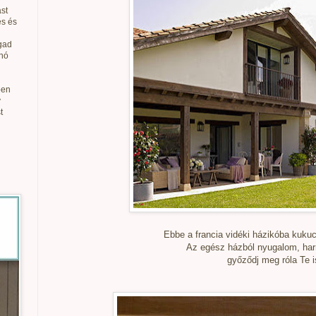
st
és és
gad
anó
ben
v
t
Ebbe a francia vidéki házikóba kuku
Az egész házból nyugalom, har
győződj meg róla Te i