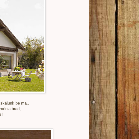
cskálunk be ma..
mónia árad,
s!