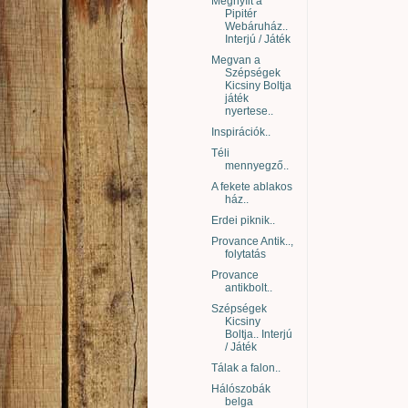
Megnyílt a
Pipitér
Webáruház..
Interjú / Játék
Megvan a
Szépségek
Kicsiny Boltja
játék
nyertese..
Inspirációk..
Téli
mennyegző..
A fekete ablakos
ház..
Erdei piknik..
Provance Antik..,
folytatás
Provance
antikbolt..
Szépségek
Kicsiny
Boltja.. Interjú
/ Játék
Tálak a falon..
Hálószobák
belga