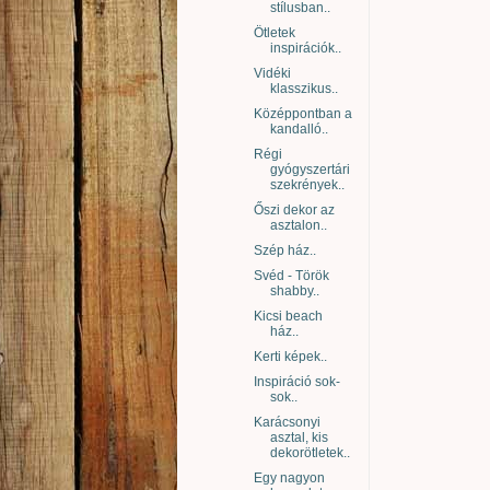
stílusban..
Ötletek
inspirációk..
Vidéki
klasszikus..
Középpontban a
kandalló..
Régi
gyógyszertári
szekrények..
Őszi dekor az
asztalon..
Szép ház..
Svéd - Török
shabby..
Kicsi beach
ház..
Kerti képek..
Inspiráció sok-
sok..
Karácsonyi
asztal, kis
dekorötletek..
Egy nagyon