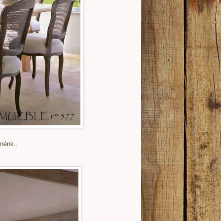
nénk..