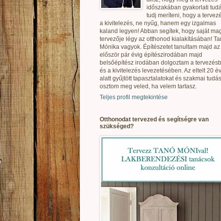
időszakában gyakorlati tudá
tudj meríteni, hogy a tervez
a kivitelezés, ne nyűg, hanem egy izgalmas
kaland legyen! Abban segítek, hogy saját ma
tervezője légy az otthonod kialakításában! T
Mónika vagyok. Építészetet tanultam majd az
először pár évig építészirodában majd
belsőépítész irodában dolgoztam a tervezés
és a kivitelezés levezetésében. Az eltelt 20 é
alatt gyűjtött tapasztalatokat és szakmai tudás
osztom meg veled, ha velem tartasz.
Teljes profil megtekintése
Otthonodat tervezed és segítségre van
szükséged?