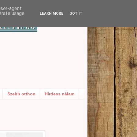
 user-agent
nerate usage
LEARN MORE
GOT IT
Szebb otthon
Hirdess nálam