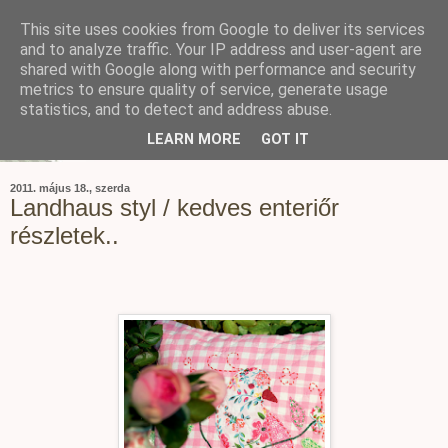
This site uses cookies from Google to deliver its services
and to analyze traffic. Your IP address and user-agent are
shared with Google along with performance and security
metrics to ensure quality of service, generate usage
statistics, and to detect and address abuse.
LEARN MORE
GOT IT
2011. május 18., szerda
Landhaus styl / kedves enteriőr
részletek..