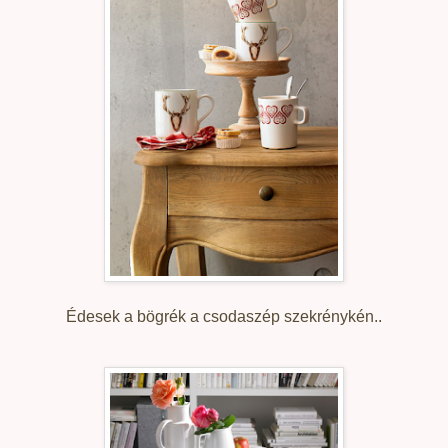
Édesek a bögrék a csodaszép szekrénykén..