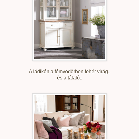
A ládikón a fémvödörben fehér virág..
és a tálaló..