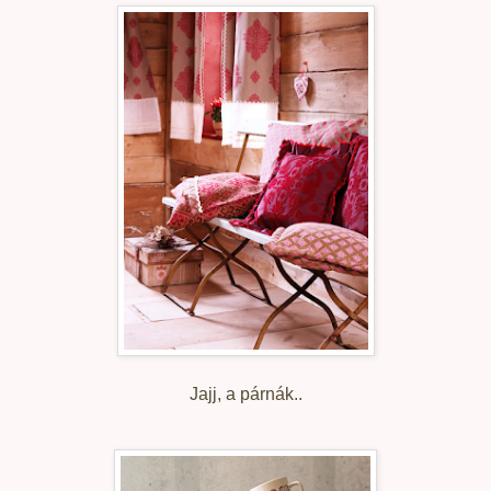
Jajj, a párnák..