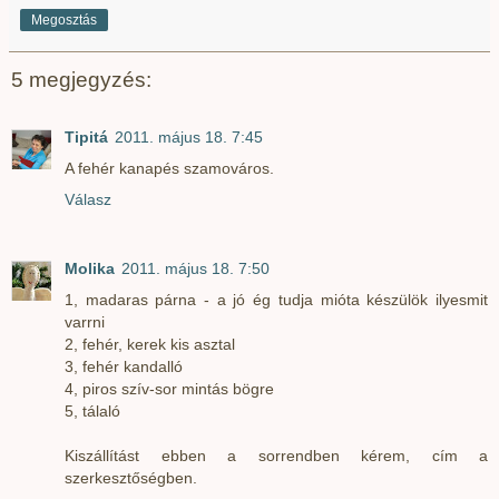
Megosztás
5 megjegyzés:
Tipitá
2011. május 18. 7:45
A fehér kanapés szamováros.
Válasz
Molika
2011. május 18. 7:50
1, madaras párna - a jó ég tudja mióta készülök ilyesmit
varrni
2, fehér, kerek kis asztal
3, fehér kandalló
4, piros szív-sor mintás bögre
5, tálaló
Kiszállítást ebben a sorrendben kérem, cím a
szerkesztőségben.