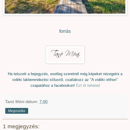
forrás
Ha tetszett a bejegyzés, esetleg szeretnél még képeket nézegetni a
vidéki lakberendezési stílusról, csatlakozz az "A vidéki otthon"
csapatához a facebookon!
Ezt itt teheted
Tanó Móni
dátum:
7:00
Megosztás
1 megjegyzés: