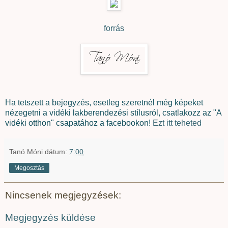
forrás
Ha tetszett a bejegyzés, esetleg szeretnél még képeket
nézegetni a vidéki lakberendezési stílusról, csatlakozz az "A
vidéki otthon" csapatához a facebookon!
Ezt itt teheted
Tanó Móni
dátum:
7:00
Megosztás
Nincsenek megjegyzések:
Megjegyzés küldése