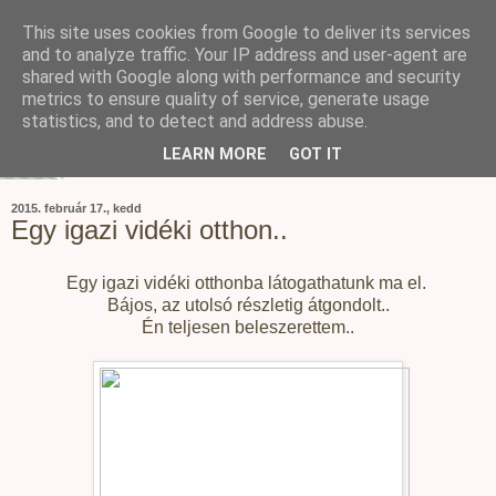
This site uses cookies from Google to deliver its services
and to analyze traffic. Your IP address and user-agent are
shared with Google along with performance and security
metrics to ensure quality of service, generate usage
statistics, and to detect and address abuse.
LEARN MORE
GOT IT
2015. február 17., kedd
Egy igazi vidéki otthon..
Egy igazi vidéki otthonba látogathatunk ma el.
Bájos, az utolsó részletig átgondolt..
Én teljesen beleszerettem..