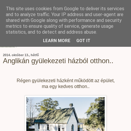
This site uses cookies from Google to deliver its services
and to analyze traffic. Your IP address and user-agent are
shared with Google along with performance and security
metrics to ensure quality of service, generate usage
statistics, and to detect and address abuse.
LEARN MORE
GOT IT
2014. október 13., hétfő
Anglikán gyülekezeti házból otthon..
Régen gyülekezeti házként működött az épület,
ma egy kedves otthon..