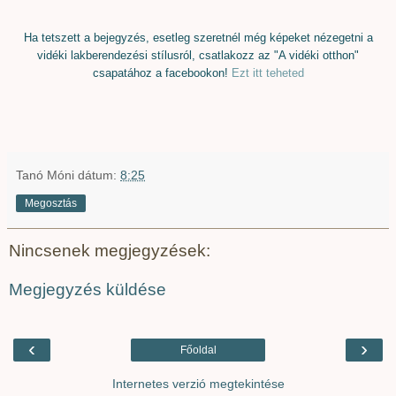
Ha tetszett a bejegyzés, esetleg szeretnél még képeket nézegetni a
vidéki lakberendezési stílusról, csatlakozz az "A vidéki otthon"
csapatához a facebookon!
Ezt itt teheted
Tanó Móni
dátum:
8:25
Megosztás
Nincsenek megjegyzések:
Megjegyzés küldése
‹
›
Főoldal
Internetes verzió megtekintése