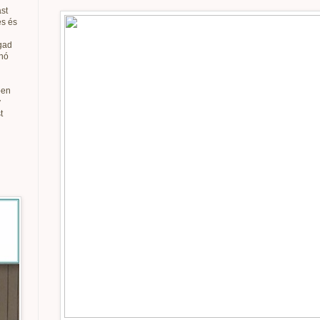
st
és és
gad
anó
ben
v
t