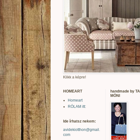
Klikk a képre!
HOMEART
handmade by T
MÓNI
Homeart
RÓLAM itt:
Ide írhatsz nekem:
avidekiotthon@gmail.
com