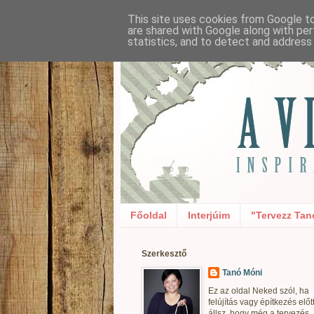
This site uses cookies from Google to 
are shared with Google along with per
statistics, and to detect and address
Főoldal
Interjúim
"Tervezz Tan
Szerkesztő
Tanó Móni
Ez az oldal Neked szól, ha
felújítás vagy építkezés előt
állsz, hogy még a tervezés