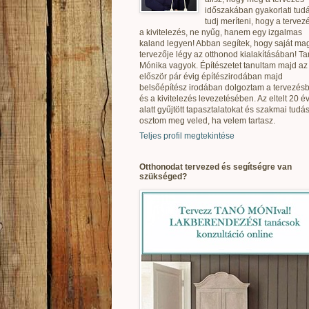
időszakában gyakorlati tudá
tudj meríteni, hogy a tervez
a kivitelezés, ne nyűg, hanem egy izgalmas
kaland legyen! Abban segítek, hogy saját ma
tervezője légy az otthonod kialakításában! T
Mónika vagyok. Építészetet tanultam majd az
először pár évig építészirodában majd
belsőépítész irodában dolgoztam a tervezés
és a kivitelezés levezetésében. Az eltelt 20 é
alatt gyűjtött tapasztalatokat és szakmai tudás
osztom meg veled, ha velem tartasz.
Teljes profil megtekintése
Otthonodat tervezed és segítségre van
szükséged?