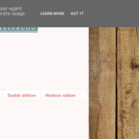
 user-agent
nerate usage
LEARN MORE
GOT IT
Szebb otthon
Hirdess nálam