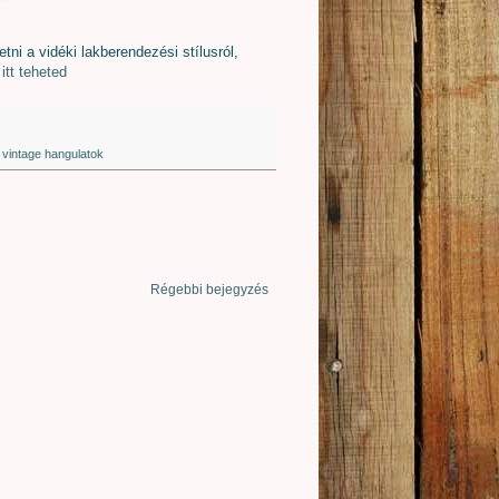
ni a vidéki lakberendezési stílusról,
itt teheted
,
vintage hangulatok
Régebbi bejegyzés