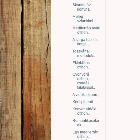
Skandináv
konyha..
Meleg
színekkel..
Mediterrán nyári
otthon..
A sárga ház és
kertje..
Toszkánai
menedék..
Eklektikus
otthon..
Gyönyörű
otthon,
csodás
kilátással..
A vidéki otthon..
Kerti pihenő..
Kedves vidéki
otthon..
Romantikusokn
ak..
Egy mediterrán
otthon,