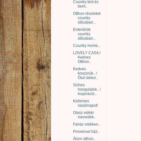
Country kint és
bent..
Otthon részletek
country
stílusban..
Enteriőrök
country
stílusban..
Country Home..
LOVELY CASA /
Kedves
Otthon..
Kedves
koszorúk.. /
Öszi dekor..
Színes
hangulatok.. /
Inspiráció..
Kellemes
vasárnapot!
Olasz vidéki
menedék..
Faház vidéken..
Provencei ház..
Álom otthon..