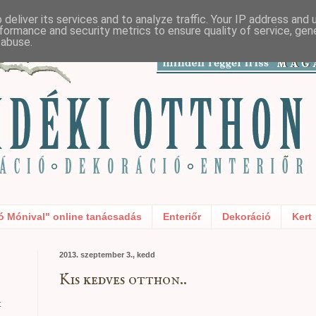
deliver its services and to analyze traffic. Your IP address and
formance and security metrics to ensure quality of service, ge
 abuse.
ó Mónival" online tanácsadás
Enteriőr
Dekoráció
Kert
2013. szeptember 3., kedd
Kis kedves otthon..
t