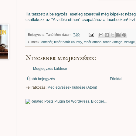
Ha tetszett a bejegyzés, esetleg szeretnél még képeket nézeget
csatlakozz az "A vidéki otthon" csapatához a facebookon!
Ezt 
Bejegyezte:
Tanó Móni
dátum:
7:00
Címkék:
enteriőr
,
fehér natúr country
,
fehér otthon
,
fehér vintage
,
vintage
Nincsenek megjegyzések:
Megjegyzés küldése
Újabb bejegyzés
Főoldal
Feliratkozás:
Megjegyzések küldése (Atom)