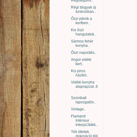
Régiségbolt..
Régi tárgyak új
funkcióban..
Őszi piknik a
kertben..
Kis őszi
hangulatok..
Sármos fehér
konyha..
Őszi napsütés..
Angol vidéki
kert..
Kis piros
házikó..
Vidéki konyha
alaprajzzal..6
.
Szombati
lapozgatós..
Vintage..
Flamand
Intérieur ..
Interjú/Játék..
Téli ötletek,
dekoráció téli