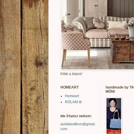
Klikk a képre!
HOMEART
handmade by T
MÓNI
Homeart
RÓLAM itt:
Ide írhatsz nekem:
avidekiotthon@gmail.
com