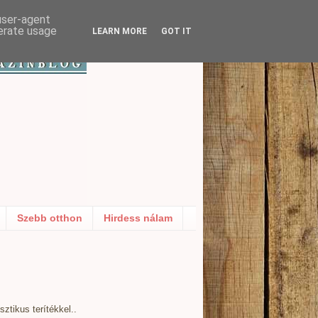
 user-agent
nerate usage
LEARN MORE
GOT IT
Szebb otthon
Hirdess nálam
ztikus terítékkel..