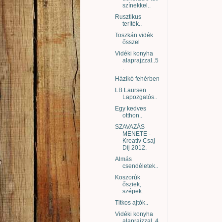
színekkel..
Rusztikus
teríték..
Toszkán vidék
ősszel
Vidéki konyha
alaprajzzal..5
.
Házikó fehérben
LB Laursen
Lapozgatós..
Egy kedves
otthon..
SZAVAZÁS
MENETE -
Kreatív Csaj
Díj 2012.
Almás
csendéletek..
Koszorúk
ősziek,
szépek..
Titkos ajtók..
Vidéki konyha
alaprajzzal..4