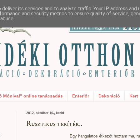
deliver its services and to analyze traffic. Your IP address and
formance and security metrics to ensure quality of service, ge
 abuse.
ó Mónival" online tanácsadás
Enteriőr
Dekoráció
Kert
2012. október 16., kedd
Rusztikus teríték..
t
Egy hangulatos étkezőt hoztam ma, rus