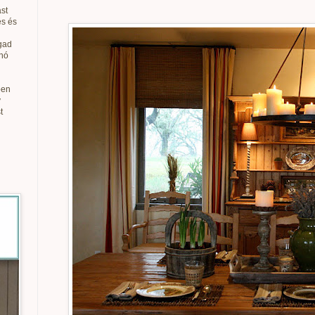
st
és és
gad
anó
ben
v
t