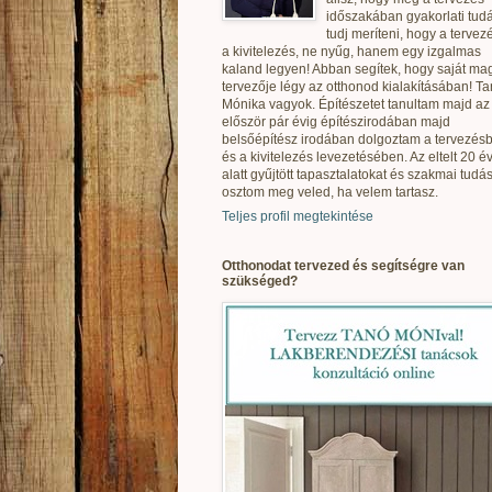
időszakában gyakorlati tudá
tudj meríteni, hogy a tervez
a kivitelezés, ne nyűg, hanem egy izgalmas
kaland legyen! Abban segítek, hogy saját ma
tervezője légy az otthonod kialakításában! T
Mónika vagyok. Építészetet tanultam majd az
először pár évig építészirodában majd
belsőépítész irodában dolgoztam a tervezés
és a kivitelezés levezetésében. Az eltelt 20 é
alatt gyűjtött tapasztalatokat és szakmai tudás
osztom meg veled, ha velem tartasz.
Teljes profil megtekintése
Otthonodat tervezed és segítségre van
szükséged?