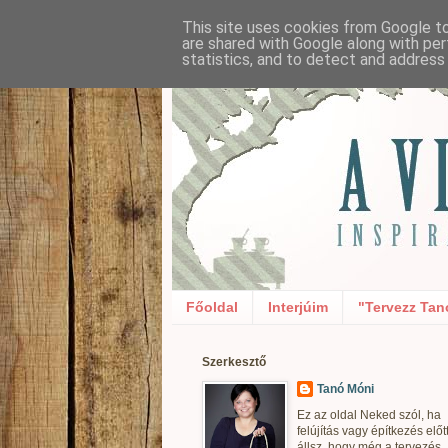
This site uses cookies from Google to 
are shared with Google along with per
statistics, and to detect and address
Főoldal
Interjúim
"Tervezz Tan
Szerkesztő
Tanó Móni
Ez az oldal Neked szól, ha
felújítás vagy építkezés előt
állsz, hogy még a tervezés