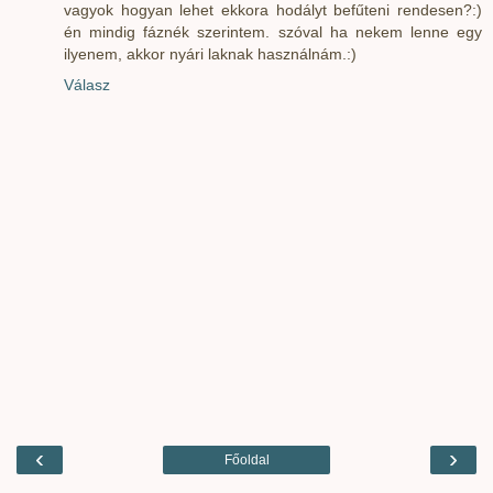
vagyok hogyan lehet ekkora hodályt befűteni rendesen?:)
én mindig fáznék szerintem. szóval ha nekem lenne egy
ilyenem, akkor nyári laknak használnám.:)
Válasz
‹
›
Főoldal